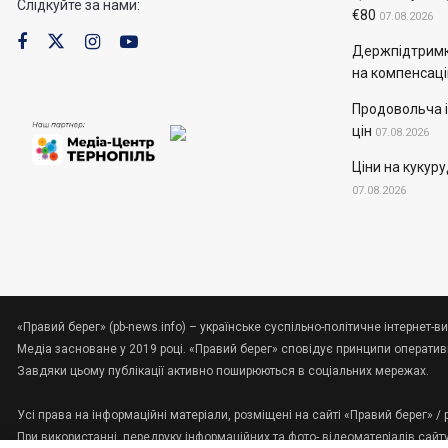
Слідкуйте за нами:
€80
07.08.2026
Держпідтримк
на компенсац
Продовольча і
цін
07.08.2026
Ціни на кукур
07.08.2026
«Правий берег» (pb-news.info) – українське суспільно-політичне інтернет-ви
Медіа засноване у 2019 році. «Правий берег» сповідує принципи оперативно
Завдяки цьому публікації активно поширюються в соціальних мережах.
Усі права на інформаційні матеріали, розміщені на сайті «Правий берег» /
При використанні, передруку інформаційних та фото-,відеоматеріалів сайт