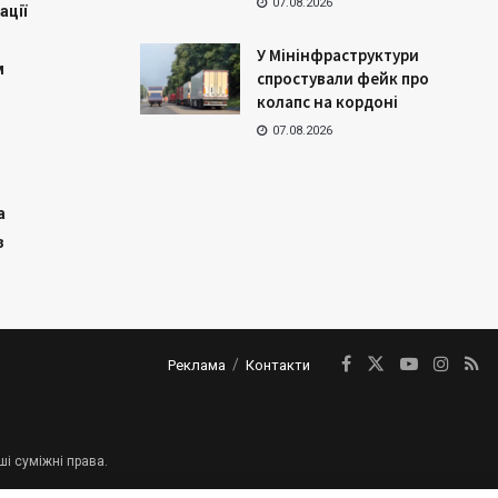
07.08.2026
ації
У Мінінфраструктури
м
спростували фейк про
колапс на кордоні
07.08.2026
а
з
Реклама
Контакти
ші суміжні права.