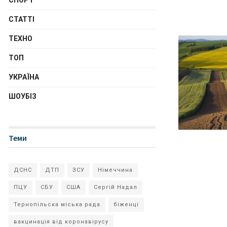
СПОРТ
СТАТТІ
ТЕХНО
ТОП
УКРАЇНА
ШОУБІЗ
Теми
ДСНС
ДТП
ЗСУ
Німеччина
ПЦУ
СБУ
США
Сергій Надал
Тернопільска міська рада
біженці
вакцинація від коронавірусу