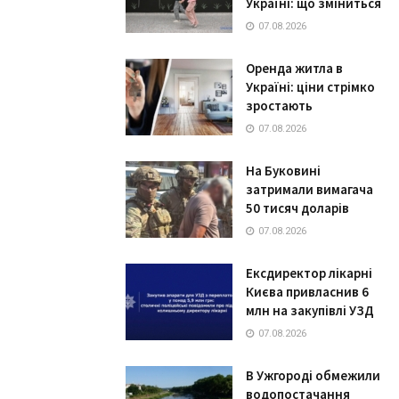
Україні: що зміниться
07.08.2026
Оренда житла в
Україні: ціни стрімко
зростають
07.08.2026
На Буковині
затримали вимагача
50 тисяч доларів
07.08.2026
Ексдиректор лікарні
Києва привласнив 6
млн на закупівлі УЗД
07.08.2026
В Ужгороді обмежили
водопостачання