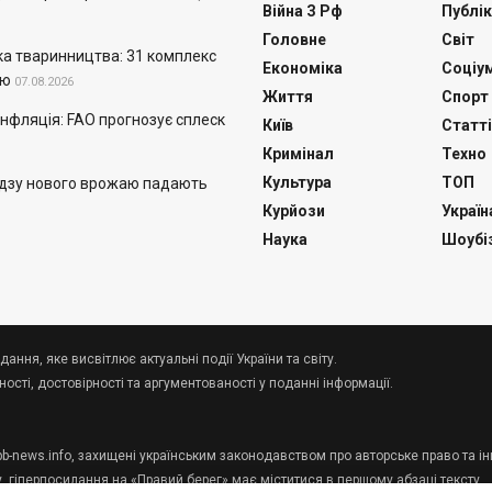
Війна З Рф
Публік
Головне
Світ
а тваринництва: 31 комплекс
Економіка
Соціу
ію
07.08.2026
Життя
Спорт
нфляція: FAO прогнозує сплеск
Київ
Статті
Кримінал
Техно
Культура
ТОП
удзу нового врожаю падають
Курйози
Україн
Наука
Шоубі
дання, яке висвітлює актуальні події України та світу.
сті, достовірності та аргументованості у поданні інформації.
 pb-news.info, захищені українським законодавством про авторське право та ін
у, гіперпосилання на «Правий берег» має міститися в першому абзаці тексту.