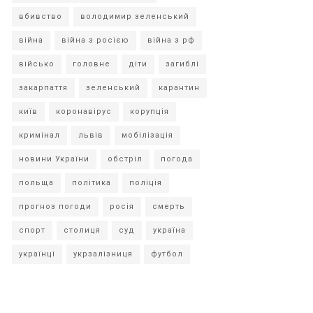
вбивство
володимир зеленський
війна
війна з росією
війна з рф
військо
головне
діти
загиблі
закарпаття
зеленський
карантин
київ
коронавірус
корупція
кримінал
львів
мобілізація
новини України
обстріл
погода
польща
політика
поліція
прогноз погоди
росія
смерть
спорт
столиця
суд
україна
українці
укрзалізниця
футбол