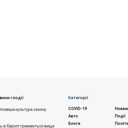
вини і події
Категорії
COVID-19
Новин
тковіша культура сезону
Авто
Події
Блоги
Політ
ць в Європі тримаються вище