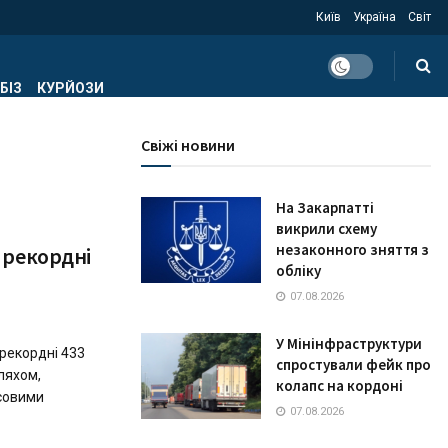
Київ
Україна
Світ
БІЗ
КУРЙОЗИ
Свіжі новини
На Закарпатті
викрили схему
незаконного зняття з
 рекордні
обліку
07.08.2026
У Мінінфраструктури
рекордні 433
спростували фейк про
ляхом,
колапс на кордоні
совими
07.08.2026