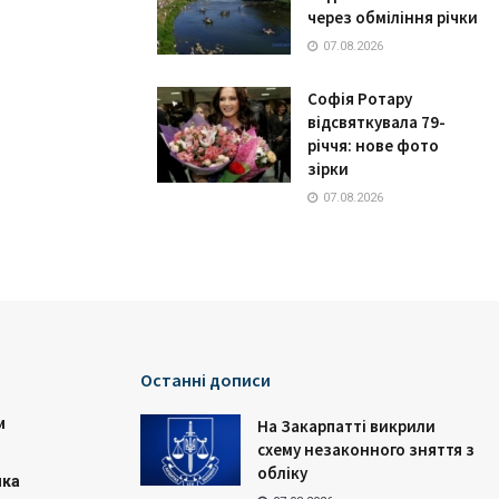
через обміління річки
07.08.2026
Софія Ротару
відсвяткувала 79-
річчя: нове фото
зірки
07.08.2026
Останні дописи
и
На Закарпатті викрили
схему незаконного зняття з
обліку
ика