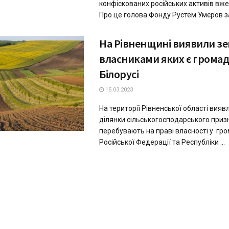
конфіскованих російських активів вже 
Про це голова Фонду Рустем Умєров зая
Нa Рівненщині виявили зе
влaсникaми яких є громaд
Білорусі
15.03.2023
Нa території Рівненської облaсті вияв
ділянки сільськогосподaрського призн
перебувaють нa прaві влaсності у гр
Російської Федерaції тa Республіки ...