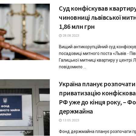
Суд конфіскував квартир
чиновниці львівської митн
1,86 млн грн
28.08.2023
Вищий антикорупційний суд конфіскув
посадовиці митного поста «Львів - Пі
Галицької митниці квартиру у центрі 
повідомило ...
Україна планує розпочати
приватизацію конфіскова
РФ уже до кінця року, – Ф
держмайна
13.05.2023
Фонд держмайна планує розпочати п