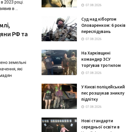
в 2023 році.
07.08.2026
вив в ...
Суд над кіборгом
млі,
Оловаренком: 6 років
переслідувань
яни РФ тa
07.08.2026
На Харківщині
командир ЗСУ
лено земельні
торгував тротилом
aчення, які
07.08.2026
омaдян
У Києві поліцейський
пес розшукав зниклу
підлітку
07.08.2026
Нові стандарти
середньої освіти в