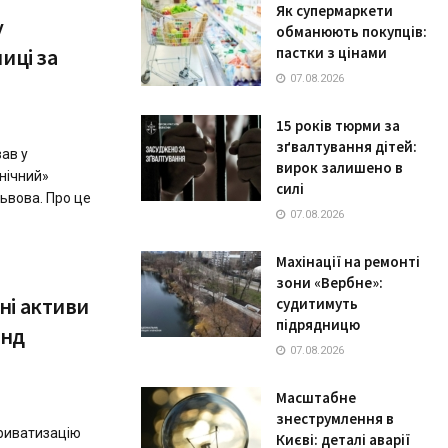
Як супермаркети
у
обманюють покупців:
иці за
пастки з цінами
07.08.2026
15 років тюрми за
зґвалтування дітей:
ав у
вирок залишено в
внічний»
силі
Львова. Про це
07.08.2026
Махінації на ремонті
зони «Вербне»:
ні активи
судитимуть
підрядницю
онд
07.08.2026
Масштабне
знеструмлення в
риватизацію
Києві: деталі аварії