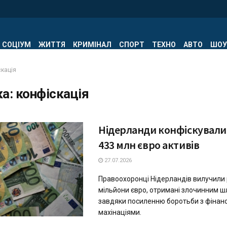
СОЦІУМ
ЖИТТЯ
КРИМІНАЛ
СПОРТ
ТЕХНО
АВТО
ШОУ
скація
ка:
конфіскація
Нідерланди конфіскували
433 млн євро активів
27.07.2026
Правоохоронці Нідерландів вилучили 
мільйони євро, отримані злочинним ш
завдяки посиленню боротьби з фінан
махінаціями.