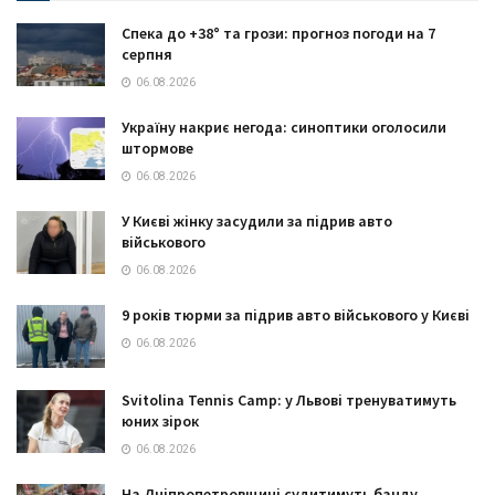
Спека до +38° та грози: прогноз погоди на 7
серпня
06.08.2026
Україну накриє негода: синоптики оголосили
штормове
06.08.2026
У Києві жінку засудили за підрив авто
військового
06.08.2026
9 років тюрми за підрив авто військового у Києві
06.08.2026
Svitolina Tennis Camp: у Львові тренуватимуть
юних зірок
06.08.2026
На Дніпропетровщині судитимуть банду