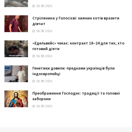
06.08.2026
Стрілянина у Голосієві: киянин хотів вразити
дівчат
06.08.2026
«Едельвейс» чекає: контракт 18–24 для тих, хто
готовий діяти
06.08.2026
Генетики довели: предками українців були
індоєвропейці
06.08.2026
Преображення Господнє: традиції та головні
заборони
06.08.2026