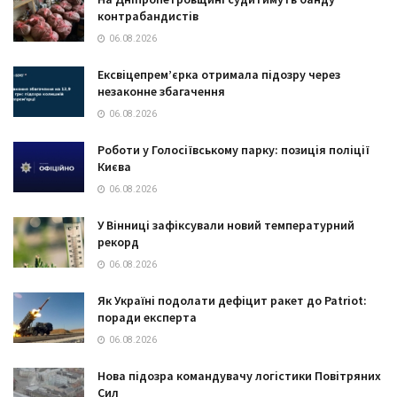
контрабандистів
06.08.2026
Ексвіцепрем’єрка отримала підозру через
незаконне збагачення
06.08.2026
Роботи у Голосіївському парку: позиція поліції
Києва
06.08.2026
У Вінниці зафіксували новий температурний
рекорд
06.08.2026
Як Україні подолати дефіцит ракет до Patriot:
поради експерта
06.08.2026
Нова підозра командувачу логістики Повітряних
Сил