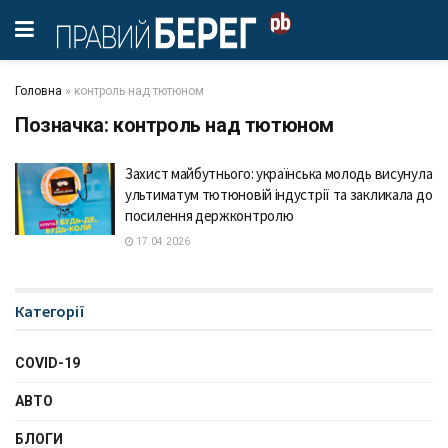
Головна
»
контроль над тютюном
Позначка:
контроль над тютюном
Захист майбутнього: українська молодь висунула
ультиматум тютюновій індустрії та закликала до
посилення держконтролю
17.04.2026
Категорії
COVID-19
АВТО
БЛОГИ