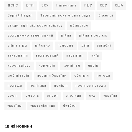
ДСНС
ДТП
ЗСУ
Німеччина
ПЦУ
СБУ
США
Сергій Надал
Тернопільска міська рада
біженці
вакцинація від коронавірусу
вбивство
володимир зеленський
війна
війна з росією
війна з рф
військо
головне
діти
загиблі
закарпаття
зеленський
карантин
київ
коронавірус
корупція
кримінал
львів
мобілізація
новини України
обстріл
погода
польща
політика
поліція
прогноз погоди
росія
смерть
спорт
столиця
суд
україна
українці
укрзалізниця
футбол
Свіжі новини