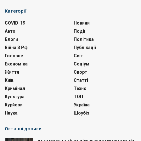
Категорії
COVID-19
Новини
Авто
Події
Блоги
Політика
Війна З Рф
Публікації
Головне
Світ
Економіка
Соціум
Життя
Спорт
Київ
Статті
Кримінал
Техно
Культура
ТОП
Курйози
Україна
Наука
Шоубіз
Останні дописи