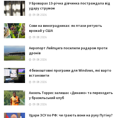
У Броварах 13-річна дівчинка постраждала від
удару струмом
09.08.2026
Сови на виноградниках: як птахи рятують
врожай у США
09.08.2026
Аеропорт Лейпцига посилили радаром проти
дронів
09.08.2026
4 безкоштовні програми для Windows, які варто
встановити
09.08.2026
Анхель Торрес залишає «Динамо» та переходить
у бразильський клуб
09.08.2026
Удари ЗСУ по РФ: чи грають вони на руку Путіну?