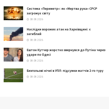
Система «Периметр»: як «Мертва рука» СРСР
загрожує світу
08.08.2026
Наслідки ворожих атак на Харківщині: є
загиблий
08.08.2026
Ештон Кутчер жорстко звернувся до Путіна через
удари по Одесі
08.08.2026
Безгольові нічиї в УПЛ: підсумки матчів 2-го туру
08.08.2026