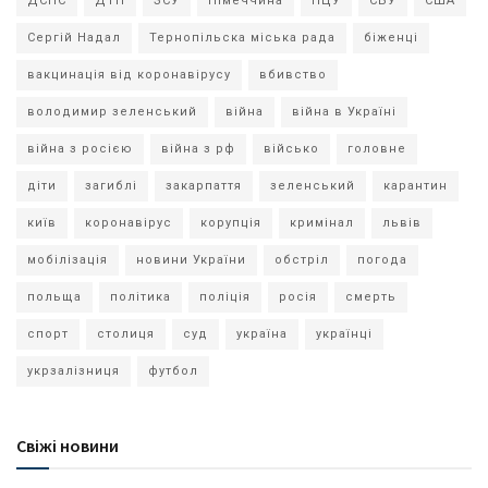
ДСНС
ДТП
ЗСУ
Німеччина
ПЦУ
СБУ
США
Сергій Надал
Тернопільска міська рада
біженці
вакцинація від коронавірусу
вбивство
володимир зеленський
війна
війна в Україні
війна з росією
війна з рф
військо
головне
діти
загиблі
закарпаття
зеленський
карантин
київ
коронавірус
корупція
кримінал
львів
мобілізація
новини України
обстріл
погода
польща
політика
поліція
росія
смерть
спорт
столиця
суд
україна
українці
укрзалізниця
футбол
Свіжі новини