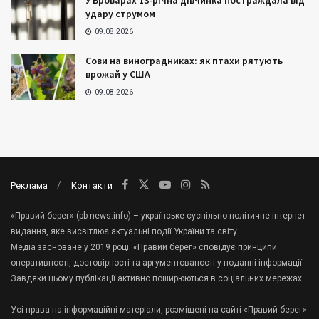
У Броварах 13-річна дівчинка постраждала від
удару струмом
09.08.2026
Сови на виноградниках: як птахи рятують
врожай у США
09.08.2026
Реклама
Контакти
«Правий берег» (pb-news.info) – українське суспільно-політичне інтернет-
видання, яке висвітлює актуальні події України та світу.
Медіа засноване у 2019 році. «Правий берег» сповідує принципи
оперативності, достовірності та аргументованості у поданні інформації.
Завдяки цьому публікації активно поширюються в соціальних мережах.
Усі права на інформаційні матеріали, розміщені на сайті «Правий берег»