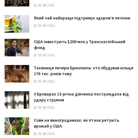
09.08.2026
Який чай найкраще підтримує здоров’я печінки
09.08.2026
США інвестують $200 млн у Транскаспійський
фонд
09.08.2026
Таємниця печери Брюнікель: хто збудував кільця
176 тис. років тому
09.08.2026
У Броварах 13-річна дівчинка постраждала від
удару струмом
09.08.2026
Сови на виноградниках: як птахи рятують
врожай у США
09.08.2026