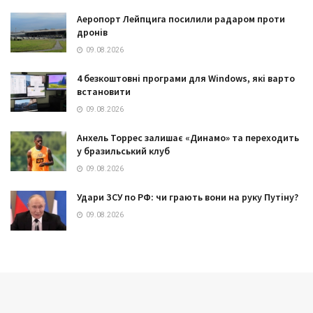
Аеропорт Лейпцига посилили радаром проти
дронів
09.08.2026
4 безкоштовні програми для Windows, які варто
встановити
09.08.2026
Анхель Торрес залишає «Динамо» та переходить
у бразильський клуб
09.08.2026
Удари ЗСУ по РФ: чи грають вони на руку Путіну?
09.08.2026