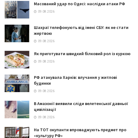
Масований удар по Одесі: наслідки атаки РФ
09.08.2026
Шахраї телефонують від імені СБУ: як не стати
жертвою
09.08.2026
Як приготувати швидкий білковий рол із куркою
09.08.2026
РФ атакувала Харків: влучання у житлові
будинки
09.08.2026
В Амазонії виявили сліди велетенської давньої
цивілізації
09.08.2026
На ТОТ окупанти впроваджують предмет про
«культуру РФ»