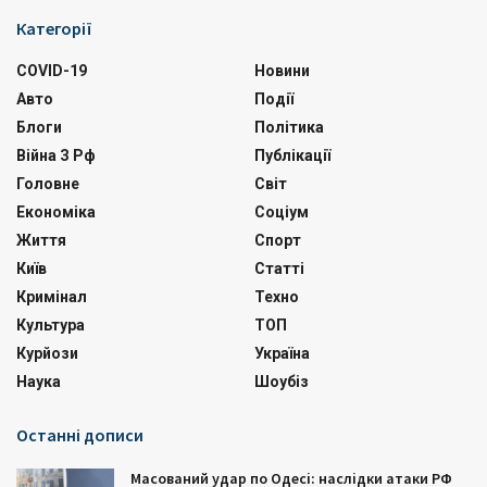
Категорії
COVID-19
Новини
Авто
Події
Блоги
Політика
Війна З Рф
Публікації
Головне
Світ
Економіка
Соціум
Життя
Спорт
Київ
Статті
Кримінал
Техно
Культура
ТОП
Курйози
Україна
Наука
Шоубіз
Останні дописи
Масований удар по Одесі: наслідки атаки РФ