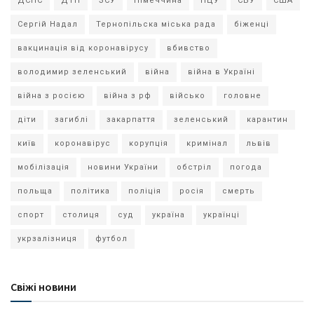
ДСНС
ДТП
ЗСУ
Німеччина
ПЦУ
СБУ
США
Сергій Надал
Тернопільска міська рада
біженці
вакцинація від коронавірусу
вбивство
володимир зеленський
війна
війна в Україні
війна з росією
війна з рф
військо
головне
діти
загиблі
закарпаття
зеленський
карантин
київ
коронавірус
корупція
кримінал
львів
мобілізація
новини України
обстріл
погода
польща
політика
поліція
росія
смерть
спорт
столиця
суд
україна
українці
укрзалізниця
футбол
Свіжі новини