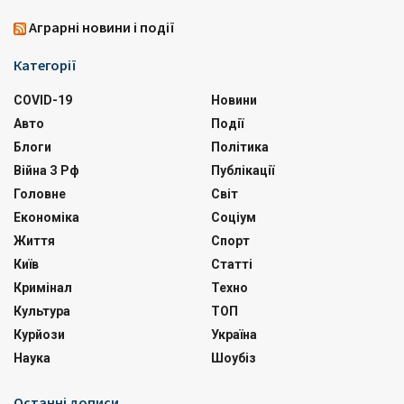
Аграрні новини і події
Категорії
COVID-19
Новини
Авто
Події
Блоги
Політика
Війна З Рф
Публікації
Головне
Світ
Економіка
Соціум
Життя
Спорт
Київ
Статті
Кримінал
Техно
Культура
ТОП
Курйози
Україна
Наука
Шоубіз
Останні дописи