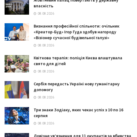
власність
08.08.2026
Визнання професійної спільноти: очільник
«Креатор-Буд» Ігор Гуда здобув нагороду
«Візіонер сучасної будівельної галузі»
08.08.2026
Квіткова терапія: поліція Києва влаштувала
свято для дітей
08.08.2026
Сербія передасть Україні нову гуманітарну
допомогу
08.08.2026
Три знаки Зодіаку, яких чекає успіх з 10 по 16
серпня
08.08.2026
Довічне ув’язнення для 11 окупантів за вбивства