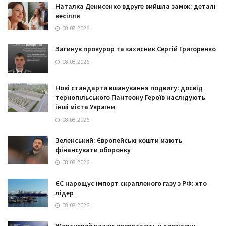
Наталка Денисенко вдруге вийшла заміж: деталі
весілля
08.08.2026
Загинув прокурор та захисник Сергій Григоренко
08.08.2026
Нові стандарти вшанування подвигу: досвід
тернопільського Пантеону Героїв наслідують
інші міста України
08.08.2026
Зеленський: Європейські кошти мають
фінансувати оборонку
08.08.2026
ЄС нарощує імпорт скрапленого газу з РФ: хто
лідер
08.08.2026
Жовтневий палац повертають у державну