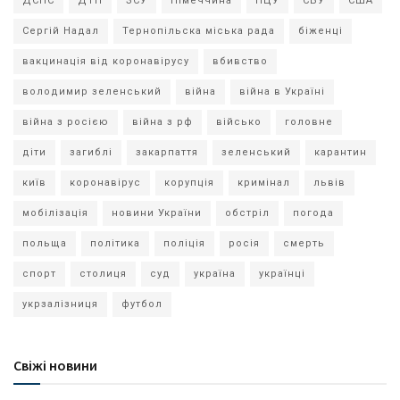
ДСНС
ДТП
ЗСУ
Німеччина
ПЦУ
СБУ
США
Сергій Надал
Тернопільска міська рада
біженці
вакцинація від коронавірусу
вбивство
володимир зеленський
війна
війна в Україні
війна з росією
війна з рф
військо
головне
діти
загиблі
закарпаття
зеленський
карантин
київ
коронавірус
корупція
кримінал
львів
мобілізація
новини України
обстріл
погода
польща
політика
поліція
росія
смерть
спорт
столиця
суд
україна
українці
укрзалізниця
футбол
Свіжі новини