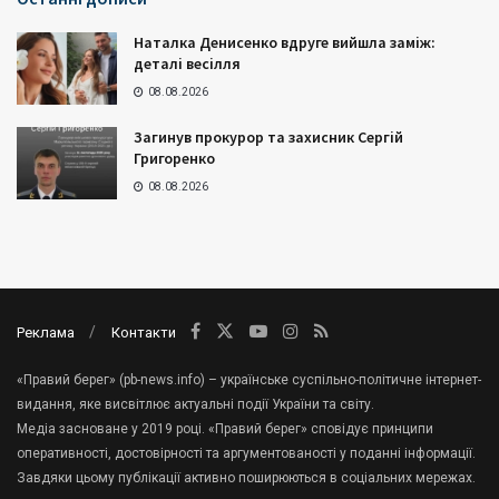
Наталка Денисенко вдруге вийшла заміж:
деталі весілля
08.08.2026
Загинув прокурор та захисник Сергій
Григоренко
08.08.2026
Реклама
Контакти
«Правий берег» (pb-news.info) – українське суспільно-політичне інтернет-
видання, яке висвітлює актуальні події України та світу.
Медіа засноване у 2019 році. «Правий берег» сповідує принципи
оперативності, достовірності та аргументованості у поданні інформації.
Завдяки цьому публікації активно поширюються в соціальних мережах.