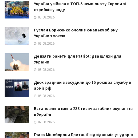
Україна увійшла в ТОП-5 чемпіонату Європи зі
стрибків у воду
08.08.2026
Руслан Борисенко очолив юнацьку збірну
України з хокею
08.08.2026
Де взяти ракети для Patriot: два шляхи для
України
08.08.2026
Двох зрадників засудили до 15 років за службу в
армії рф
08.08.2026
Встановлено імена 238 тисяч загиблих окупантів
в Україні
07.08.2026
Глава Міноборони Британії відвідав місця ударів