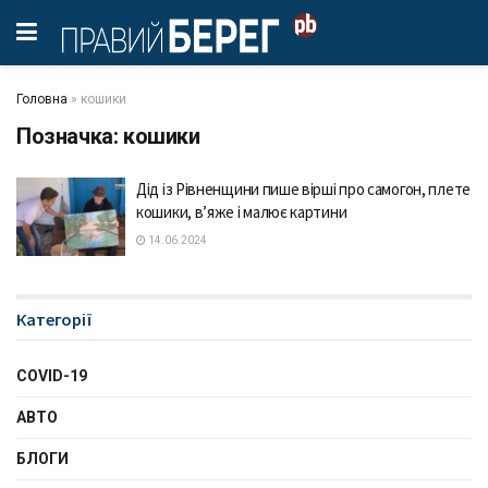
Головна
»
кошики
Позначка:
кошики
Дід із Рівненщини пише вірші про самогон, плете
кошики, в’яже і малює картини
14.06.2024
Категорії
COVID-19
АВТО
БЛОГИ