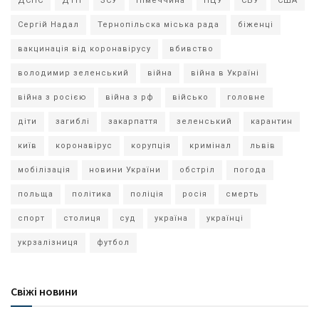
ДСНС
ДТП
ЗСУ
Німеччина
ПЦУ
СБУ
США
Сергій Надал
Тернопільска міська рада
біженці
вакцинація від коронавірусу
вбивство
володимир зеленський
війна
війна в Україні
війна з росією
війна з рф
військо
головне
діти
загиблі
закарпаття
зеленський
карантин
київ
коронавірус
корупція
кримінал
львів
мобілізація
новини України
обстріл
погода
польща
політика
поліція
росія
смерть
спорт
столиця
суд
україна
українці
укрзалізниця
футбол
Свіжі новини