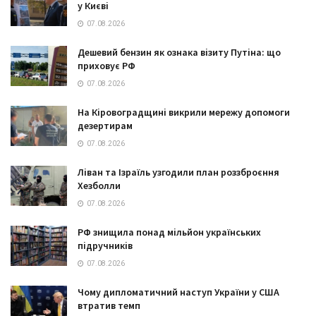
у Києві
07.08.2026
Дешевий бензин як ознака візиту Путіна: що
приховує РФ
07.08.2026
На Кіровоградщині викрили мережу допомоги
дезертирам
07.08.2026
Ліван та Ізраїль узгодили план роззброєння
Хезболли
07.08.2026
РФ знищила понад мільйон українських
підручників
07.08.2026
Чому дипломатичний наступ України у США
втратив темп