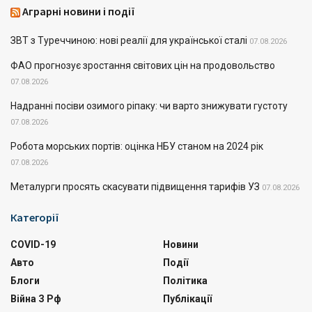
Аграрні новини і події
ЗВТ з Туреччиною: нові реалії для української сталі
07.08.2026
ФАО прогнозує зростання світових цін на продовольство
07.08.2026
Надранні посіви озимого ріпаку: чи варто знижувати густоту
07.08.2026
Робота морських портів: оцінка НБУ станом на 2024 рік
07.08.2026
Металурги просять скасувати підвищення тарифів УЗ
07.08.2026
Категорії
COVID-19
Новини
Авто
Події
Блоги
Політика
Війна З Рф
Публікації