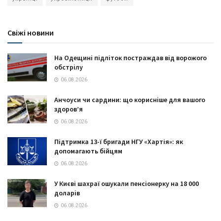
Свіжі новини
На Одещині підліток постраждав від ворожого
обстрілу
06.08.2026
Анчоуси чи сардини: що корисніше для вашого
здоров’я
06.08.2026
Підтримка 13-ї бригади НГУ «Хартія»: як
допомагають бійцям
06.08.2026
У Києві шахраї ошукали пенсіонерку на 18 000
доларів
06.08.2026