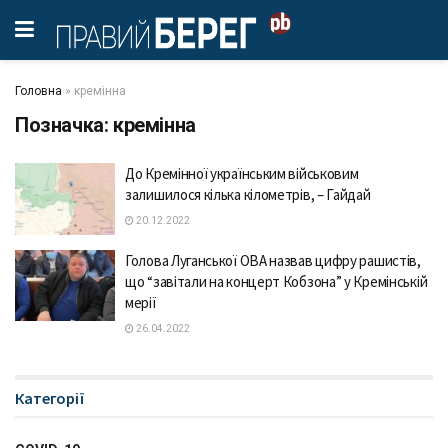
Головна
»
кремінна
Позначка:
кремінна
До Кремінної українським військовим
залишилося кілька кілометрів, – Гайдай
20.12.2022
Голова Луганської ОВА назвав цифру рашистів,
що “завітали на концерт Кобзона” у Кремінській
мерії
26.04.2022
Категорії