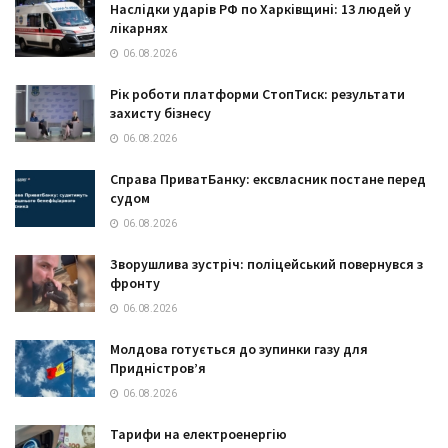
Наслідки ударів РФ по Харківщині: 13 людей у
лікарнях
06.08.2026
Рік роботи платформи СтопТиск: результати
захисту бізнесу
06.08.2026
Справа ПриватБанку: ексвласник постане перед
судом
06.08.2026
Зворушлива зустріч: поліцейський повернувся з
фронту
06.08.2026
Молдова готується до зупинки газу для
Придністров’я
06.08.2026
Тарифи на електроенергію