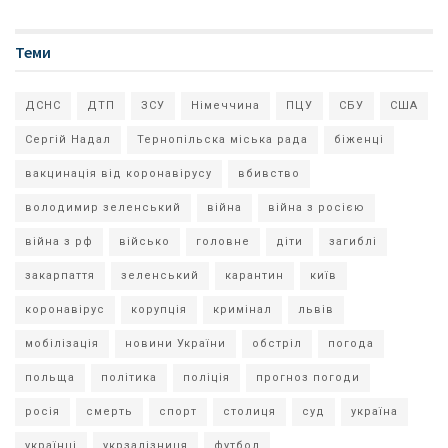
Теми
ДСНС
ДТП
ЗСУ
Німеччина
ПЦУ
СБУ
США
Сергій Надал
Тернопільска міська рада
біженці
вакцинація від коронавірусу
вбивство
володимир зеленський
війна
війна з росією
війна з рф
військо
головне
діти
загиблі
закарпаття
зеленський
карантин
київ
коронавірус
корупція
кримінал
львів
мобілізація
новини України
обстріл
погода
польща
політика
поліція
прогноз погоди
росія
смерть
спорт
столиця
суд
україна
українці
укрзалізниця
футбол