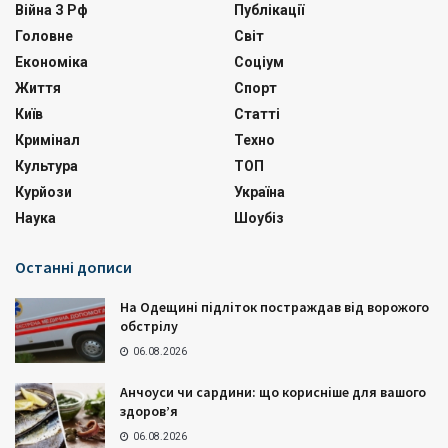
Війна З Рф
Публікації
Головне
Світ
Економіка
Соціум
Життя
Спорт
Київ
Статті
Кримінал
Техно
Культура
ТОП
Курйози
Україна
Наука
Шоубіз
Останні дописи
На Одещині підліток постраждав від ворожого
обстрілу
06.08.2026
Анчоуси чи сардини: що корисніше для вашого
здоров’я
06.08.2026