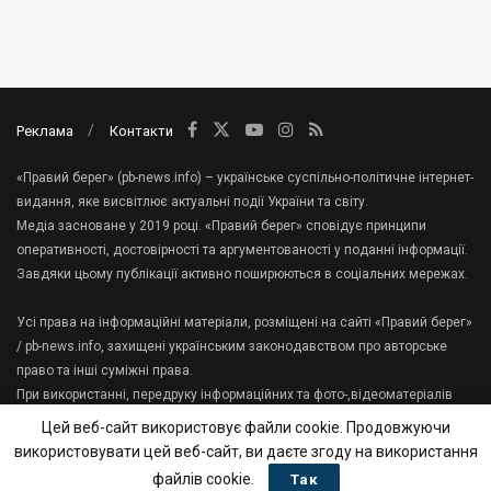
Реклама
Контакти
«Правий берег» (pb-news.info) – українське суспільно-політичне інтернет-
видання, яке висвітлює актуальні події України та світу.
Медіа засноване у 2019 році. «Правий берег» сповідує принципи
оперативності, достовірності та аргументованості у поданні інформації.
Завдяки цьому публікації активно поширюються в соціальних мережах.
Усі права на інформаційні матеріали, розміщені на сайті «Правий берег»
/ pb-news.info, захищені українським законодавством про авторське
право та інші суміжні права.
При використанні, передруку інформаційних та фото-,відеоматеріалів
сайту, гіперпосилання на «Правий берег» має міститися в першому
Цей веб-сайт використовує файли cookie. Продовжуючи
абзаці тексту.
використовувати цей веб-сайт, ви даєте згоду на використання
Зв'яжіться з нами:
tenews.te.ua@gmail.com
файлів cookie.
Так