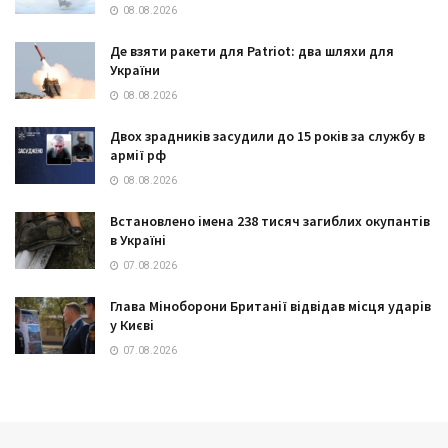
08.08.2026
Де взяти ракети для Patriot: два шляхи для
України
08.08.2026
Двох зрадників засудили до 15 років за службу в
армії рф
08.08.2026
Встановлено імена 238 тисяч загиблих окупантів
в Україні
07.08.2026
Глава Міноборони Британії відвідав місця ударів
у Києві
07.08.2026