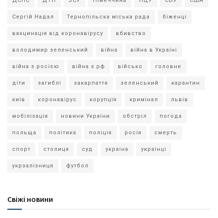
ДСНС
ДТП
ЗСУ
Німеччина
ПЦУ
СБУ
США
Сергій Надал
Тернопільска міська рада
біженці
вакцинація від коронавірусу
вбивство
володимир зеленський
війна
війна в Україні
війна з росією
війна з рф
військо
головне
діти
загиблі
закарпаття
зеленський
карантин
київ
коронавірус
корупція
кримінал
львів
мобілізація
новини України
обстріл
погода
польща
політика
поліція
росія
смерть
спорт
столиця
суд
україна
українці
укрзалізниця
футбол
Свіжі новини