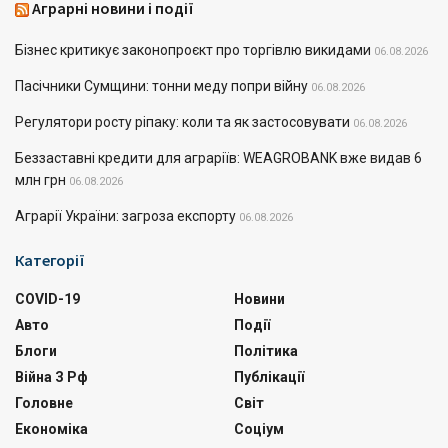
Аграрні новини і події
Бізнес критикує законопроєкт про торгівлю викидами
06.08.2026
Пасічники Сумщини: тонни меду попри війну
06.08.2026
Регулятори росту ріпаку: коли та як застосовувати
06.08.2026
Беззаставні кредити для аграріїв: WEAGROBANK вже видав 6
млн грн
06.08.2026
Аграрії України: загроза експорту
06.08.2026
Категорії
COVID-19
Новини
Авто
Події
Блоги
Політика
Війна З Рф
Публікації
Головне
Світ
Економіка
Соціум