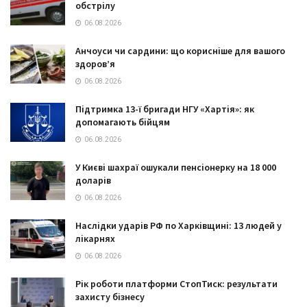
обстрілу
06.08.2026
Анчоуси чи сардини: що корисніше для вашого
здоров’я
06.08.2026
Підтримка 13-ї бригади НГУ «Хартія»: як
допомагають бійцям
06.08.2026
У Києві шахраї ошукали пенсіонерку на 18 000
доларів
06.08.2026
Наслідки ударів РФ по Харківщині: 13 людей у
лікарнях
06.08.2026
Рік роботи платформи СтопТиск: результати
захисту бізнесу