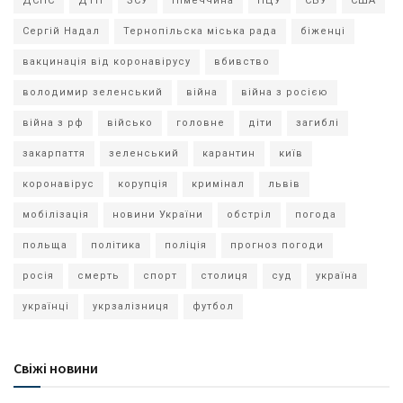
ДСНС
ДТП
ЗСУ
Німеччина
ПЦУ
СБУ
США
Сергій Надал
Тернопільска міська рада
біженці
вакцинація від коронавірусу
вбивство
володимир зеленський
війна
війна з росією
війна з рф
військо
головне
діти
загиблі
закарпаття
зеленський
карантин
київ
коронавірус
корупція
кримінал
львів
мобілізація
новини України
обстріл
погода
польща
політика
поліція
прогноз погоди
росія
смерть
спорт
столиця
суд
україна
українці
укрзалізниця
футбол
Свіжі новини