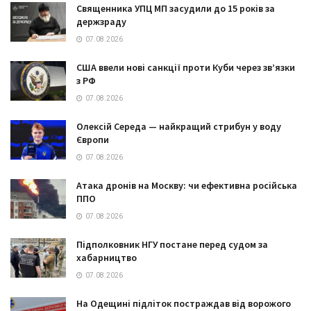
Священника УПЦ МП засудили до 15 років за
держзраду
07.08.2026
США ввели нові санкції проти Куби через зв’язки
з РФ
07.08.2026
Олексій Середа — найкращий стрибун у воду
Європи
07.08.2026
Атака дронів на Москву: чи ефективна російська
ППО
07.08.2026
Підполковник НГУ постане перед судом за
хабарництво
07.08.2026
На Одещині підліток постраждав від ворожого