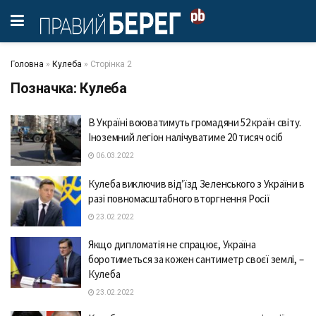
Головна
»
Кулеба
»
Сторінка 2
Позначка:
Кулеба
В Україні воюватимуть громадяни 52 країн світу.
Іноземний легіон налічуватиме 20 тисяч осіб
06.03.2022
Кулеба виключив від’їзд Зеленського з України в
разі повномасштабного вторгнення Росії
23.02.2022
Якщо дипломатія не спрацює, Україна
боротиметься за кожен сантиметр своєї землі, –
Кулеба
23.02.2022