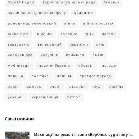
Сергій Надал
Тернопільска міська рада
біженці
вакцинація від коронавірусу
вбивство
володимир зеленський
війна
війна з росією
війна з рф
військо
головне
діти
загиблі
закарпаття
зеленський
карантин
київ
коронавірус
корупція
кримінал
львів
мобілізація
новини України
обстріл
погода
польща
політика
поліція
прогноз погоди
росія
смерть
спорт
столиця
суд
україна
українці
укрзалізниця
футбол
Свіжі новини
Махінації на ремонті зони «Вербне»: судитимуть