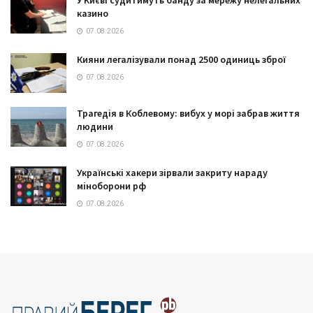
У Києві судитимуть банду за мережу нелегальних
казино
07.08.2026
Кияни легалізували понад 2500 одиниць зброї
07.08.2026
Трагедія в Коблевому: вибух у морі забрав життя
людини
07.08.2026
Українські хакери зірвали закриту нараду
міноборони рф
07.08.2026