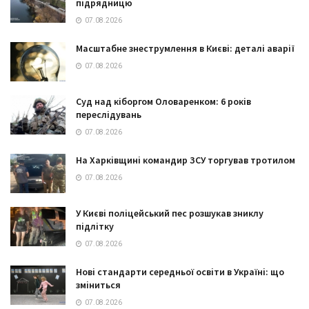
підрядницю
07.08.2026
Масштабне знеструмлення в Києві: деталі аварії
07.08.2026
Суд над кіборгом Оловаренком: 6 років
переслідувань
07.08.2026
На Харківщині командир ЗСУ торгував тротилом
07.08.2026
У Києві поліцейський пес розшукав зниклу
підлітку
07.08.2026
Нові стандарти середньої освіти в Україні: що
зміниться
07.08.2026