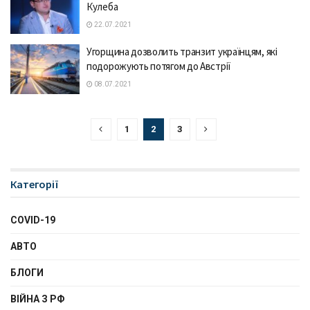
Кулеба
22.07.2021
Угорщина дозволить транзит українцям, які
подорожують потягом до Австрії
08.07.2021
1
2
3
Категорії
COVID-19
АВТО
БЛОГИ
ВІЙНА З РФ