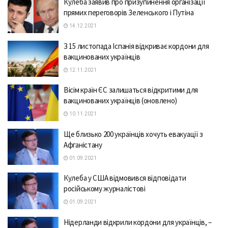
Кулеба заявив про призупинення організації
прямих переговорів Зеленського і Путіна
14.12.2021
З 15 листопада Іспанія відкриває кордони для
вакцинованих українців
12.11.2021
Вісім країн ЄС залишаться відкритими для
вакцинованих українців (оновлено)
10.11.2021
Ще близько 200 українців хочуть евакуації з
Афганістану
01.09.2021
Кулеба у США відмовився відповідати
російському журналістові
01.09.2021
Нідерланди відкрили кордони для українців, –