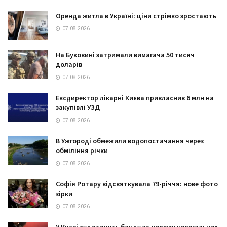
Оренда житла в Україні: ціни стрімко зростають
07.08.2026
На Буковині затримали вимагача 50 тисяч
доларів
07.08.2026
Ексдиректор лікарні Києва привласнив 6 млн на
закупівлі УЗД
07.08.2026
В Ужгороді обмежили водопостачання через
обміління річки
07.08.2026
Софія Ротару відсвяткувала 79-річчя: нове фото
зірки
07.08.2026