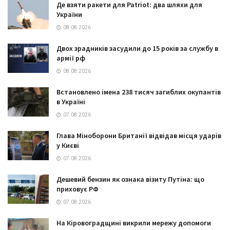
Де взяти ракети для Patriot: два шляхи для
України
08.08.2026
Двох зрадників засудили до 15 років за службу в
армії рф
08.08.2026
Встановлено імена 238 тисяч загиблих окупантів
в Україні
07.08.2026
Глава Міноборони Британії відвідав місця ударів
у Києві
07.08.2026
Дешевий бензин як ознака візиту Путіна: що
приховує РФ
07.08.2026
На Кіровоградщині викрили мережу допомоги