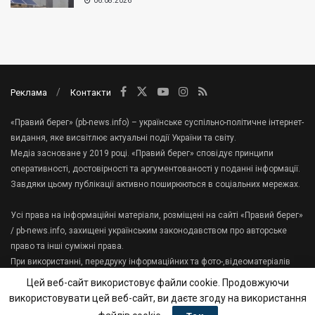
06.08.2026
Реклама
Контакти
«Правий берег» (pb-news.info) – українське суспільно-політичне інтернет-
видання, яке висвітлює актуальні події України та світу.
Медіа засноване у 2019 році. «Правий берег» сповідує принципи
оперативності, достовірності та аргументованості у поданні інформації.
Завдяки цьому публікації активно поширюються в соціальних мережах.
Усі права на інформаційні матеріали, розміщені на сайті «Правий берег»
/ pb-news.info, захищені українським законодавством про авторське
право та інші суміжні права.
При використанні, передруку інформаційних та фото-,відеоматеріалів
сайту, гіперпосилання на «Правий берег» має міститися в першому
Цей веб-сайт використовує файли cookie. Продовжуючи
абзаці тексту.
використовувати цей веб-сайт, ви даєте згоду на використання
Зв'яжіться з нами:
tenews.te.ua@gmail.com