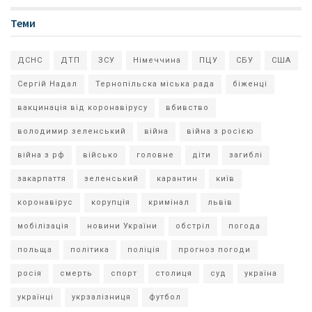
Теми
ДСНС
ДТП
ЗСУ
Німеччина
ПЦУ
СБУ
США
Сергій Надал
Тернопільска міська рада
біженці
вакцинація від коронавірусу
вбивство
володимир зеленський
війна
війна з росією
війна з рф
військо
головне
діти
загиблі
закарпаття
зеленський
карантин
київ
коронавірус
корупція
кримінал
львів
мобілізація
новини України
обстріл
погода
польща
політика
поліція
прогноз погоди
росія
смерть
спорт
столиця
суд
україна
українці
укрзалізниця
футбол