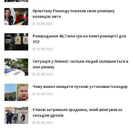
Кріштіану Роналду показав свою розкішну
колекцію авто
06.08.2026
Розкрадання 46,7 млн грн на електроенергії для
ЗСУ
06.08.2026
Ситуація у Лимані: скільки людей залишаються в
зоні ризику
05.08.2026
Чому важко знищити пускові установки Іскандер
05.08.2026
У Києві затримали зрадника, який шпигував за
складом дронів
05.08.2026