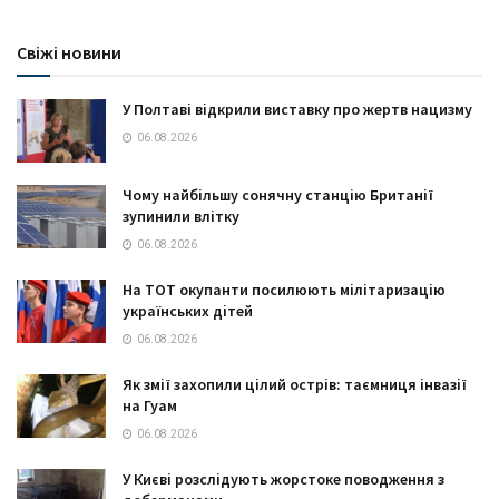
Свіжі новини
У Полтаві відкрили виставку про жертв нацизму
06.08.2026
Чому найбільшу сонячну станцію Британії
зупинили влітку
06.08.2026
На ТОТ окупанти посилюють мілітаризацію
українських дітей
06.08.2026
Як змії захопили цілий острів: таємниця інвазії
на Гуам
06.08.2026
У Києві розслідують жорстоке поводження з