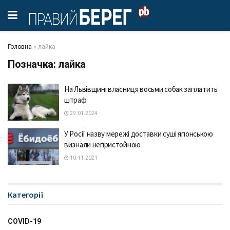
Головна
»
лайка
Позначка:
лайка
На Львівщині власниця восьми собак заплатить
штраф
29.01.2024
У Росії назву мережі доставки суші японською
визнали непристойною
10.11.2021
Категорії
COVID-19