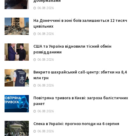
доберманами
06.08.2026
На Донеччині в зоні боїв залишаються 12 тисяч
цивільних
06.08.2026
США та Україна відновили тісний обмін
розвідданими
06.08.2026
Викрито шахрайський call-центр: збитки на 8,4
млн грн
06.08.2026
Повітряна тривога в Києві: загроза балістичних
ракет
06.08.2026
Спека в Україні: прогноз погоди на 6 серпня
06.08.2026