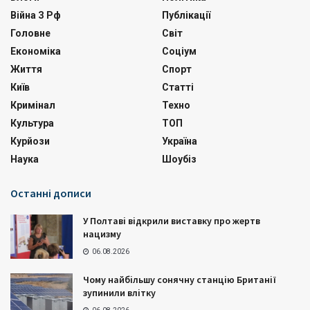
Війна З Рф
Публікації
Головне
Світ
Економіка
Соціум
Життя
Спорт
Київ
Статті
Кримінал
Техно
Культура
ТОП
Курйози
Україна
Наука
Шоубіз
Останні дописи
У Полтаві відкрили виставку про жертв
нацизму
06.08.2026
Чому найбільшу сонячну станцію Британії
зупинили влітку