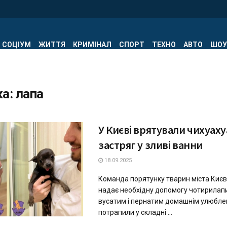
СОЦІУМ
ЖИТТЯ
КРИМІНАЛ
СПОРТ
ТЕХНО
АВТО
ШОУ
ка:
лапа
У Києві врятували чихуаху
застряг у зливі ванни
18.09.2025
Команда порятунку тварин міста Киє
надає необхідну допомогу чотирилапи
вусатим і пернатим домашнім улюблен
потрапили у складні ...