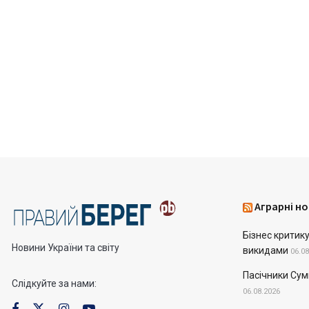
Аграрні но
Бізнес критик
Новини України та світу
викидами
06.08
Пасічники Сум
Слідкуйте за нами:
06.08.2026