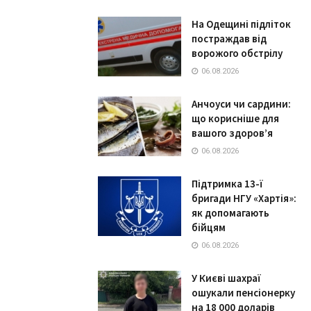
На Одещині підліток
постраждав від
ворожого обстрілу
06.08.2026
Анчоуси чи сардини:
що корисніше для
вашого здоров’я
06.08.2026
Підтримка 13-ї
бригади НГУ «Хартія»:
як допомагають
бійцям
06.08.2026
У Києві шахраї
ошукали пенсіонерку
на 18 000 доларів