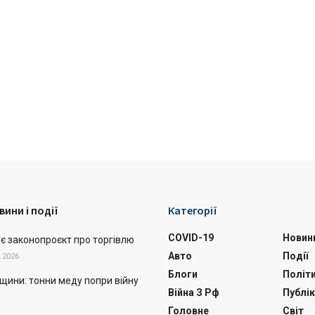
вини і події
Категорії
COVID-19
Новин
ує законопроєкт про торгівлю
Авто
Події
.2026
Блоги
Політ
щини: тонни меду попри війну
Війна З Рф
Публік
Головне
Світ