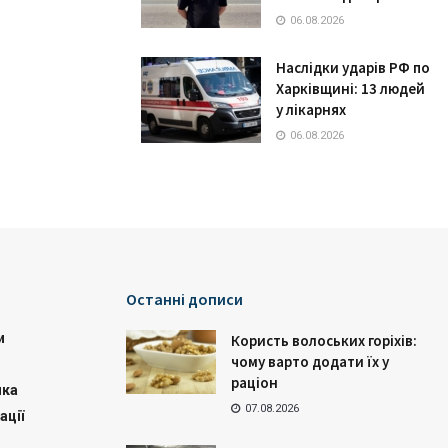
06.08.2026
Наслідки ударів РФ по
Харківщині: 13 людей
у лікарнях
06.08.2026
Останні дописи
и
Користь волоських горіхів:
чому варто додати їх у
раціон
ика
07.08.2026
ації