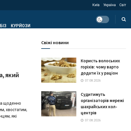
Київ
Україна
Світ
БІЗ
КУРЙОЗИ
Свіжі новини
Користь волоських
горіхів: чому варто
додати їх у раціон
а, який
07.08.2026
Судитимуть
організаторів мережі
ва щоденно
шахрайських кол-
м, хвостатим,
центрів
цям, які
07.08.2026