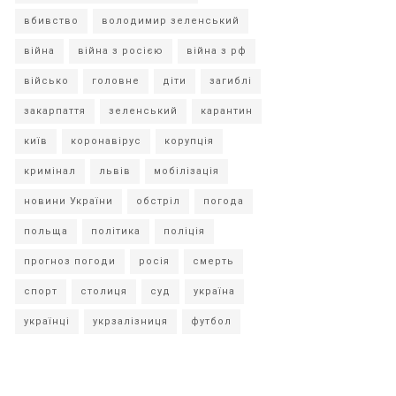
вбивство
володимир зеленський
війна
війна з росією
війна з рф
військо
головне
діти
загиблі
закарпаття
зеленський
карантин
київ
коронавірус
корупція
кримінал
львів
мобілізація
новини України
обстріл
погода
польща
політика
поліція
прогноз погоди
росія
смерть
спорт
столиця
суд
україна
українці
укрзалізниця
футбол