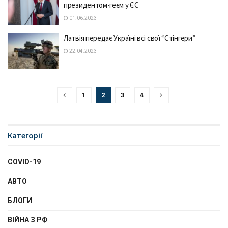
президентом-геєм у ЄС
01.06.2023
Лaтвія передає Україні всі свої “Стінгери”
22.04.2023
1
2
3
4
Категорії
COVID-19
АВТО
БЛОГИ
ВІЙНА З РФ