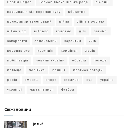
Сергій Надал
Тернопільска міська рада
біженці
вакцинація від коронавірусу
вбивство
володимир зеленський
війна
війна з росією
війна з рф
військо
головне
діти
загиблі
закарпаття
зеленський
карантин
київ
коронавірус
корупція
кримінал
львів
мобілізація
новини України
обстріл
погода
польща
політика
поліція
прогноз погоди
росія
смерть
спорт
столиця
суд
україна
українці
укрзалізниця
футбол
Свіжі новини
Це ми!