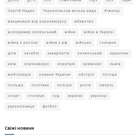
ДСНС
ДТП
ЗСУ
Німеччина
ПЦУ
СБУ
США
Сергій Надал
Тернопільска міська рада
біженці
вакцинація від коронавірусу
вбивство
володимир зеленський
війна
війна в Україні
війна з росією
війна з рф
військо
головне
діти
загиблі
закарпаття
зеленський
карантин
київ
коронавірус
корупція
кримінал
львів
мобілізація
новини України
обстріл
погода
польща
політика
поліція
росія
смерть
спорт
столиця
суд
україна
українці
укрзалізниця
футбол
Свіжі новини