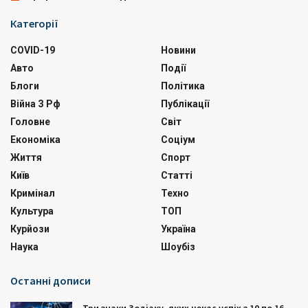
Категорії
COVID-19
Новини
Авто
Події
Блоги
Політика
Війна З Рф
Публікації
Головне
Світ
Економіка
Соціум
Життя
Спорт
Київ
Статті
Кримінал
Техно
Культура
ТОП
Курйози
Україна
Наука
Шоубіз
Останні дописи