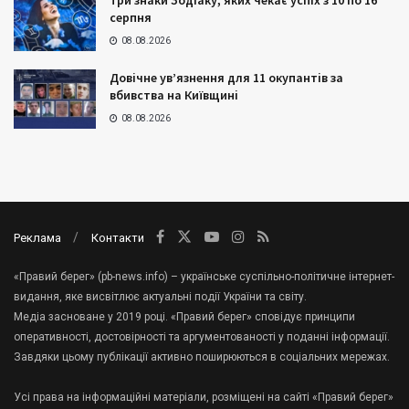
Три знаки Зодіаку, яких чекає успіх з 10 по 16
серпня
08.08.2026
Довічне ув’язнення для 11 окупантів за
вбивства на Київщині
08.08.2026
Реклама
Контакти
«Правий берег» (pb-news.info) – українське суспільно-політичне інтернет-
видання, яке висвітлює актуальні події України та світу.
Медіа засноване у 2019 році. «Правий берег» сповідує принципи
оперативності, достовірності та аргументованості у поданні інформації.
Завдяки цьому публікації активно поширюються в соціальних мережах.
Усі права на інформаційні матеріали, розміщені на сайті «Правий берег»