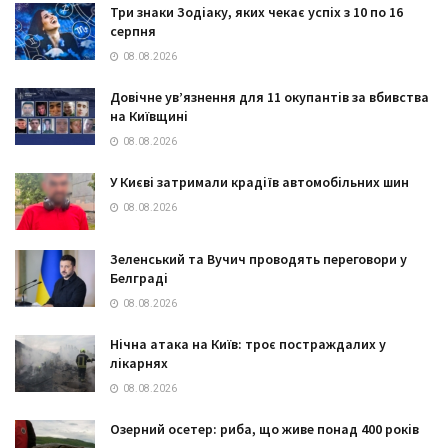
Три знаки Зодіаку, яких чекає успіх з 10 по 16
серпня
08.08.2026
Довічне ув’язнення для 11 окупантів за вбивства
на Київщині
08.08.2026
У Києві затримали крадіїв автомобільних шин
08.08.2026
Зеленський та Вучич проводять переговори у
Белграді
08.08.2026
Нічна атака на Київ: троє постраждалих у
лікарнях
08.08.2026
Озерний осетер: риба, що живе понад 400 років