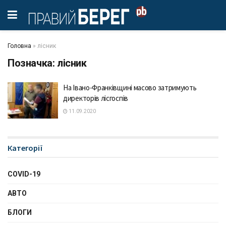
Головна
»
лісник
Позначка:
лісник
На Івано-Франківщині масово затримують
директорів лісгоспів
11.09.2020
Категорії
COVID-19
АВТО
БЛОГИ