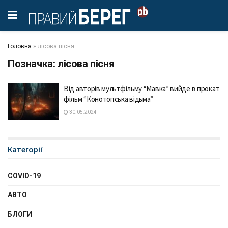
Головна
»
лісова пісня
Позначка:
лісова пісня
Від авторів мультфільму “Мавка” вийде в прокат
фільм “Конотопська відьма”
30.05.2024
Категорії
COVID-19
АВТО
БЛОГИ