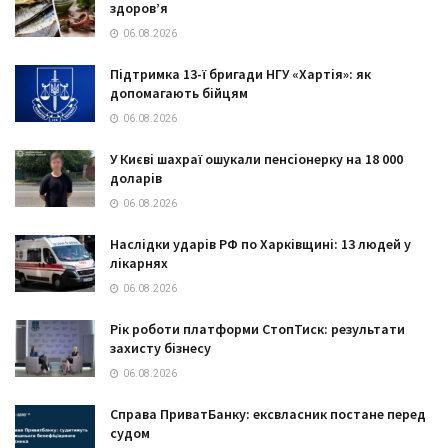
здоров’я
06.08.2026
Підтримка 13-ї бригади НГУ «Хартія»: як
допомагають бійцям
06.08.2026
У Києві шахраї ошукали пенсіонерку на 18 000
доларів
06.08.2026
Наслідки ударів РФ по Харківщині: 13 людей у
лікарнях
06.08.2026
Рік роботи платформи СтопТиск: результати
захисту бізнесу
06.08.2026
Справа ПриватБанку: ексвласник постане перед
судом