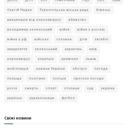
ДСНС
ДТП
ЗСУ
Німеччина
ПЦУ
СБУ
США
Сергій Надал
Тернопільска міська рада
біженці
вакцинація від коронавірусу
вбивство
володимир зеленський
війна
війна з росією
війна з рф
військо
головне
діти
загиблі
закарпаття
зеленський
карантин
київ
коронавірус
корупція
кримінал
львів
мобілізація
новини України
обстріл
погода
польща
політика
поліція
прогноз погоди
росія
смерть
спорт
столиця
суд
україна
українці
укрзалізниця
футбол
Свіжі новини