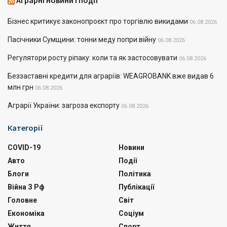
Аграрні новини і події
Бізнес критикує законопроєкт про торгівлю викидами
06.08.2026
Пасічники Сумщини: тонни меду попри війну
06.08.2026
Регулятори росту ріпаку: коли та як застосовувати
06.08.2026
Беззаставні кредити для аграріїв: WEAGROBANK вже видав 6
млн грн
06.08.2026
Аграрії України: загроза експорту
06.08.2026
Категорії
COVID-19
Новини
Авто
Події
Блоги
Політика
Війна З Рф
Публікації
Головне
Світ
Економіка
Соціум
Життя
Спорт