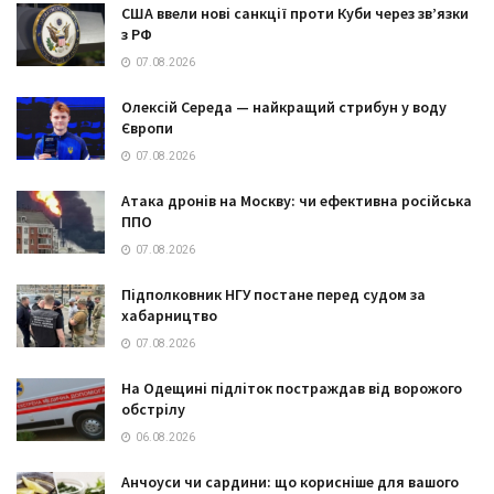
США ввели нові санкції проти Куби через зв’язки
з РФ
07.08.2026
Олексій Середа — найкращий стрибун у воду
Європи
07.08.2026
Атака дронів на Москву: чи ефективна російська
ППО
07.08.2026
Підполковник НГУ постане перед судом за
хабарництво
07.08.2026
На Одещині підліток постраждав від ворожого
обстрілу
06.08.2026
Анчоуси чи сардини: що корисніше для вашого