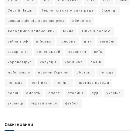
ДСНС
ДТП
ЗСУ
Німеччина
ПЦУ
СБУ
США
Сергій Надал
Тернопільска міська рада
біженці
вакцинація від коронавірусу
вбивство
володимир зеленський
війна
війна з росією
війна з рф
військо
головне
діти
загиблі
закарпаття
зеленський
карантин
київ
коронавірус
корупція
кримінал
львів
мобілізація
новини України
обстріл
погода
польща
політика
поліція
прогноз погоди
росія
смерть
спорт
столиця
суд
україна
українці
укрзалізниця
футбол
Свіжі новини