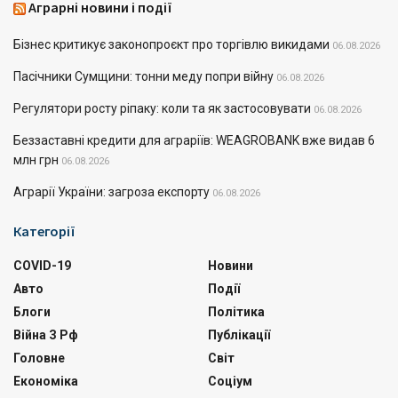
Аграрні новини і події
Бізнес критикує законопроєкт про торгівлю викидами
06.08.2026
Пасічники Сумщини: тонни меду попри війну
06.08.2026
Регулятори росту ріпаку: коли та як застосовувати
06.08.2026
Беззаставні кредити для аграріїв: WEAGROBANK вже видав 6
млн грн
06.08.2026
Аграрії України: загроза експорту
06.08.2026
Категорії
COVID-19
Новини
Авто
Події
Блоги
Політика
Війна З Рф
Публікації
Головне
Світ
Економіка
Соціум