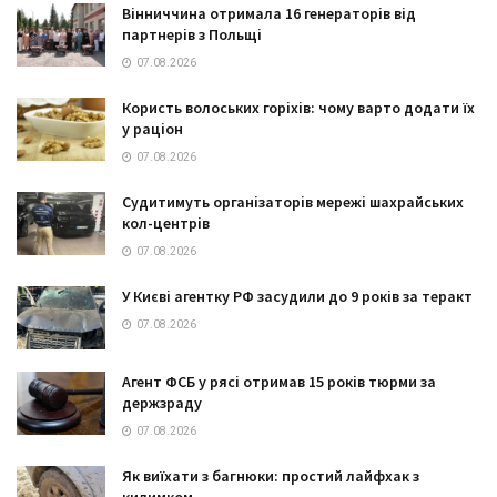
Вінниччина отримала 16 генераторів від
партнерів з Польщі
07.08.2026
Користь волоських горіхів: чому варто додати їх
у раціон
07.08.2026
Судитимуть організаторів мережі шахрайських
кол-центрів
07.08.2026
У Києві агентку РФ засудили до 9 років за теракт
07.08.2026
Агент ФСБ у рясі отримав 15 років тюрми за
держзраду
07.08.2026
Як виїхати з багнюки: простий лайфхак з
килимком