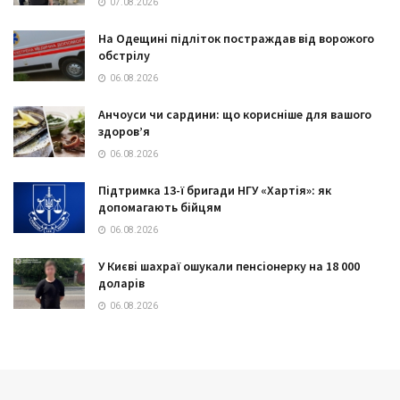
07.08.2026
На Одещині підліток постраждав від ворожого
обстрілу
06.08.2026
Анчоуси чи сардини: що корисніше для вашого
здоров’я
06.08.2026
Підтримка 13-ї бригади НГУ «Хартія»: як
допомагають бійцям
06.08.2026
У Києві шахраї ошукали пенсіонерку на 18 000
доларів
06.08.2026