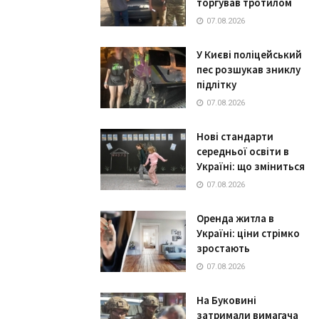
торгував тротилом
07.08.2026
У Києві поліцейський
пес розшукав зниклу
підлітку
07.08.2026
Нові стандарти
середньої освіти в
Україні: що зміниться
07.08.2026
Оренда житла в
Україні: ціни стрімко
зростають
07.08.2026
На Буковині
затримали вимагача