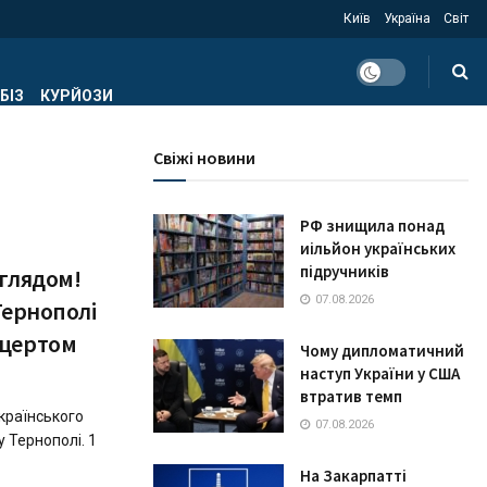
Київ
Україна
Світ
БІЗ
КУРЙОЗИ
Свіжі новини
РФ знищила понад
иільйон українських
підручників
оглядом!
07.08.2026
Тернополі
нцертом
Чому дипломатичний
наступ України у США
втратив темп
країнського
07.08.2026
у Тернополі. 1
На Закарпатті