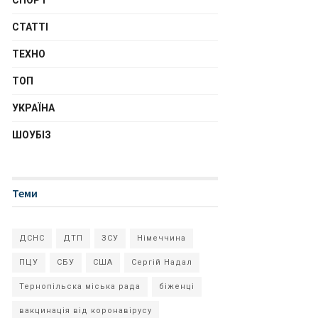
СПОРТ
СТАТТІ
ТЕХНО
ТОП
УКРАЇНА
ШОУБІЗ
Теми
ДСНС
ДТП
ЗСУ
Німеччина
ПЦУ
СБУ
США
Сергій Надал
Тернопільска міська рада
біженці
вакцинація від коронавірусу