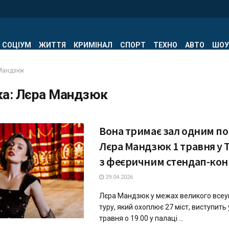
СОЦІУМ
ЖИТТЯ
КРИМІНАЛ
СПОРТ
ТЕХНО
АВТО
ШОУ
Мандзюк
ка:
Лєра Мандзюк
Вона тримає зал одним п
Лєра Мандзюк 1 травня у 
з феєричним стендап-ко
29.04.2026
Лєра Мандзюк у межах великого всеу
туру, який охоплює 27 міст, виступить 
травня о 19.00 у палаці ...