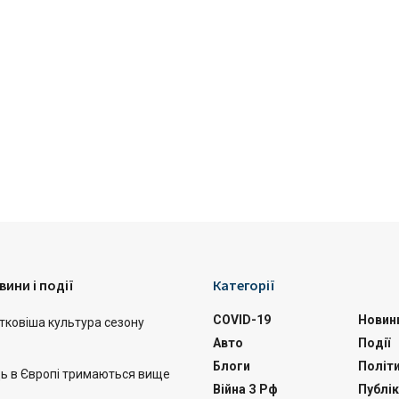
вини і події
Категорії
COVID-19
Новин
тковіша культура сезону
Авто
Події
Блоги
Політ
ць в Європі тримаються вище
Війна З Рф
Публік