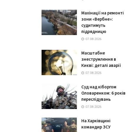
Махінації на ремонті
зони «Вербне»:
судитимуть
підрядницю
07.08.2026
Масштабне
знеструмлення в
Києві: деталі аварії
07.08.2026
Суд над кіборгом
Оловаренком: 6 років
переслідувань
07.08.2026
На Харківщині
командир ЗСУ