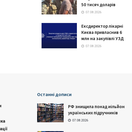
50 тисяч доларів
07.08.2026
Ексдиректор лікарні
Києва привласнив 6
млн на закупівлі УЗД
07.08.2026
Останні дописи
и
РФ знищила понад иільйон
українських підручників
07.08.2026
ика
ації