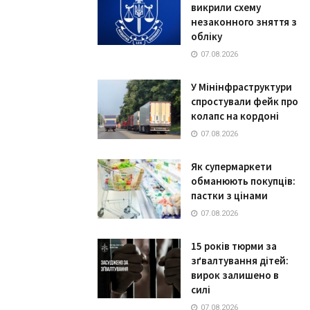
викрили схему
незаконного зняття з
обліку
07.08.2026
У Мінінфраструктури
спростували фейк про
колапс на кордоні
07.08.2026
Як супермаркети
обманюють покупців:
пастки з цінами
07.08.2026
15 років тюрми за
зґвалтування дітей:
вирок залишено в
силі
07.08.2026