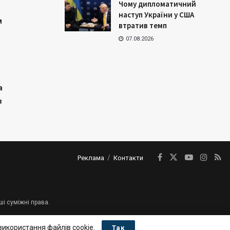
Чому дипломатичний
наступ України у США
м
втратив темп
07.08.2026
а
з
Реклама
Контакти
ші суміжні права.
використання файлів cookie.
Так