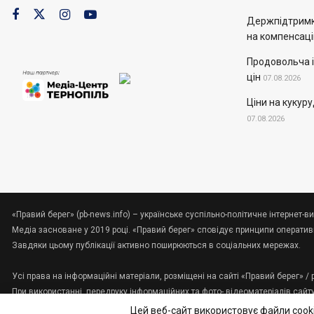
Держпідтримк
на компенсац
Продовольча і
цін
07.08.2026
Ціни на кукур
07.08.2026
«Правий берег» (pb-news.info) – українське суспільно-політичне інтернет-ви
Медіа засноване у 2019 році. «Правий берег» сповідує принципи оперативно
Завдяки цьому публікації активно поширюються в соціальних мережах.
Усі права на інформаційні матеріали, розміщені на сайті «Правий берег» /
При використанні, передруку інформаційних та фото-,відеоматеріалів сайт
Зв'яжіться з нами:
tenews.te.ua@gmail.com
Цей веб-сайт використовує файли cooki