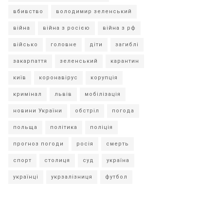
вбивство
володимир зеленський
війна
війна з росією
війна з рф
військо
головне
діти
загиблі
закарпаття
зеленський
карантин
київ
коронавірус
корупція
кримінал
львів
мобілізація
новини України
обстріл
погода
польща
політика
поліція
прогноз погоди
росія
смерть
спорт
столиця
суд
україна
українці
укрзалізниця
футбол