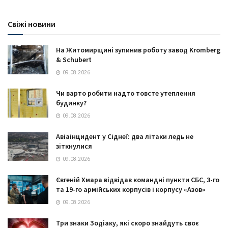
Свіжі новини
На Житомирщині зупинив роботу завод Kromberg
& Schubert
09.08.2026
Чи варто робити надто товсте утеплення
будинку?
09.08.2026
Авіаінцидент у Сіднеї: два літаки ледь не
зіткнулися
09.08.2026
Євгеній Хмара відвідав командні пункти СБС, 3-го
та 19-го армійських корпусів і корпусу «Азов»
09.08.2026
Три знаки Зодіаку, які скоро знайдуть своє