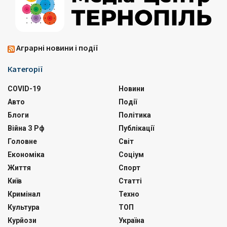
Аграрні новини і події
Категорії
COVID-19
Новини
Авто
Події
Блоги
Політика
Війна З Рф
Публікації
Головне
Світ
Економіка
Соціум
Життя
Спорт
Київ
Статті
Кримінал
Техно
Культура
ТОП
Курйози
Україна