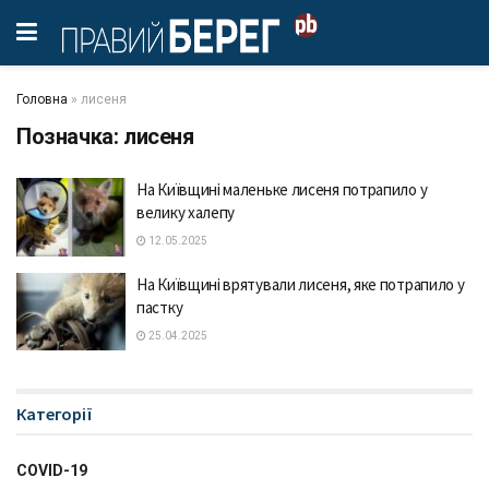
Головна
»
лисеня
Позначка:
лисеня
На Київщині маленьке лисеня потрапило у
велику халепу
12.05.2025
На Київщині врятували лисеня, яке потрапило у
пастку
25.04.2025
Категорії
COVID-19