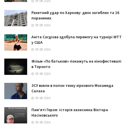
09.08.2026
Ракетний удар по Харкову: двоє загиблих та 16
поранених
09.08.2026
Аніта Сагдієва здобула перемогу на турнірі WTT
у США
09.08.2026
Фільм «По батькові» покажуть на кінофестивалі
в Торонто
09.08.2026
ЗСУ взяли в полон тезку зіркового Мохамеда
Салаха
09.08.2026
Пам’яті Героя: історія захисника Віктора
Насіковського
09.08.2026