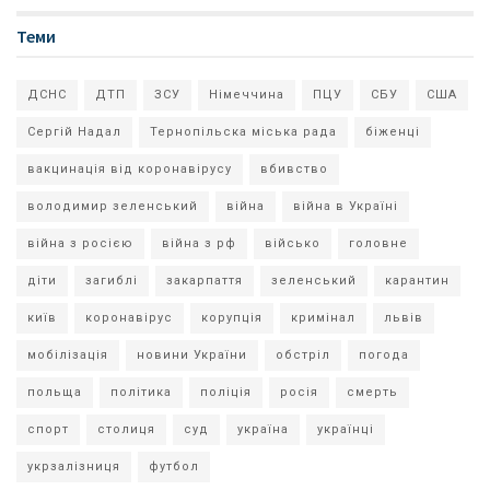
Теми
ДСНС
ДТП
ЗСУ
Німеччина
ПЦУ
СБУ
США
Сергій Надал
Тернопільска міська рада
біженці
вакцинація від коронавірусу
вбивство
володимир зеленський
війна
війна в Україні
війна з росією
війна з рф
військо
головне
діти
загиблі
закарпаття
зеленський
карантин
київ
коронавірус
корупція
кримінал
львів
мобілізація
новини України
обстріл
погода
польща
політика
поліція
росія
смерть
спорт
столиця
суд
україна
українці
укрзалізниця
футбол