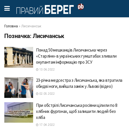
Головна
»
Лисичанськ
Позначка:
Лисичанськ
Понад 50 мешканців Лисичанська через
«Старлінк» в українських гумштабах зливали
окупантам інформацію про ЗСУ
13.06.2022
23-річна медсестра з Лисичанська, яка втратила
обидві ноги, вийшла заміж у Львові (відео)
02.05.2022
При обстрілі Лисичанська росіяни цілили по 8
хлібних фургонах, щоб залишити людей без
хліба
17.04.2022