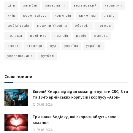
діти
загиблі
закарпаття
зеленський
карантин
київ
коронавірус
корупція
кримінал
львів
мобілізація
новини України
обстріл
погода
польща
політика
поліція
росія
смерть
спорт
столиця
суд
україна
українці
укрзалізниця
футбол
Свіжі новини
Євгеній Хмара відвідав командні пункти СБС, 3-го
та 19-го армійських корпусів і корпусу «Азов»
09.08.2026
Три знаки Зодіаку, які скоро знайдуть своє
кохання
09.08.2026