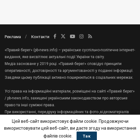
Реклама
Контакти
«Правий берег» (pb-news.info) – українське суспільно-політичне інтернет-
видання, яке висвітлює актуальні події України та світу.
Медіа засноване у 2019 році. «Правий берег» сповідує принципи
оперативності, достовірності та аргументованості у поданні інформації.
Завдяки цьому публікації активно поширюються в соціальних мережах.
Усі права на інформаційні матеріали, розміщені на сайті «Правий берег»
/ pb-news.info, захищені українським законодавством про авторське
право та інші суміжні права.
При використанні, передруку інформаційних та фото-,відеоматеріалів
сайту, гіперпосилання на «Правий берег» має міститися в першому
Цей веб-сайт використовує файли cookie. Продовжуючи
абзаці тексту.
використовувати цей веб-сайт, ви даєте згоду на використання
Зв'яжіться з нами:
tenews.te.ua@gmail.com
файлів cookie.
Так