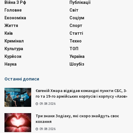
Війна З Рф
Публікації
Головне
Світ
Економіка
Соціум
Життя
Спорт
Київ
Статті
Кримінал
Техно
Культура
ТОП
Курйози
Україна
Наука
Шоубіз
Останні дописи
Євгеній Хмара відвідав командні пункти СБС, 3-
го та 19-го армійських корпусів і корпусу «Азов»
09.08.2026
Три знаки Зодіаку, які скоро знайдуть своє
кохання
09.08.2026