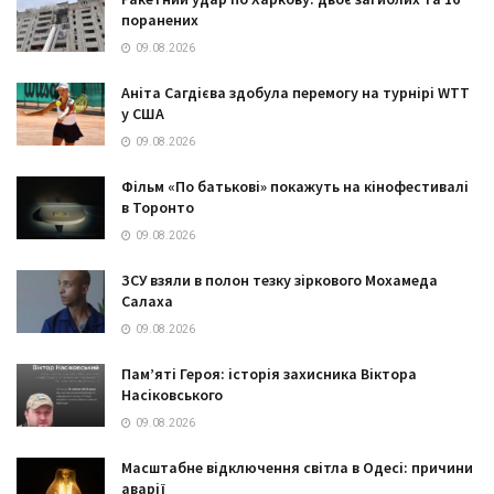
поранених
09.08.2026
Аніта Сагдієва здобула перемогу на турнірі WTT
у США
09.08.2026
Фільм «По батькові» покажуть на кінофестивалі
в Торонто
09.08.2026
ЗСУ взяли в полон тезку зіркового Мохамеда
Салаха
09.08.2026
Пам’яті Героя: історія захисника Віктора
Насіковського
09.08.2026
Масштабне відключення світла в Одесі: причини
аварії