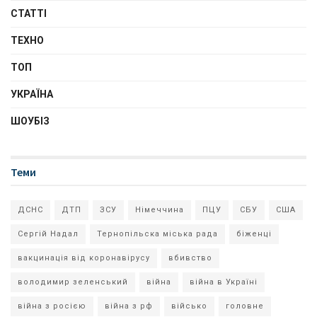
СТАТТІ
ТЕХНО
ТОП
УКРАЇНА
ШОУБІЗ
Теми
ДСНС
ДТП
ЗСУ
Німеччина
ПЦУ
СБУ
США
Сергій Надал
Тернопільска міська рада
біженці
вакцинація від коронавірусу
вбивство
володимир зеленський
війна
війна в Україні
війна з росією
війна з рф
військо
головне