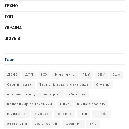
ТЕХНО
ТОП
УКРАЇНА
ШОУБІЗ
Теми
ДСНС
ДТП
ЗСУ
Німеччина
ПЦУ
СБУ
США
Сергій Надал
Тернопільска міська рада
біженці
вакцинація від коронавірусу
вбивство
володимир зеленський
війна
війна з росією
війна з рф
військо
головне
діти
загиблі
закарпаття
зеленський
карантин
київ