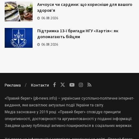
Анчоуси чи сардини: що корисніше для вашого
здоров’я
06.08.2026
Підтримка 13-ї бригади НГУ «Хартія»: як
допомагають бійцям
06.08.2026
Реклама
Контакти
«Правий берег» (pb-news.info) – українське суспільно-політичне інтернет-
видання, яке висвітлює актуальні події України та світу.
Медіа засноване у 2019 році. «Правий берег» сповідує принципи
оперативності, достовірності та аргументованості у поданні інформації.
Завдяки цьому публікації активно поширюються в соціальних мережах.