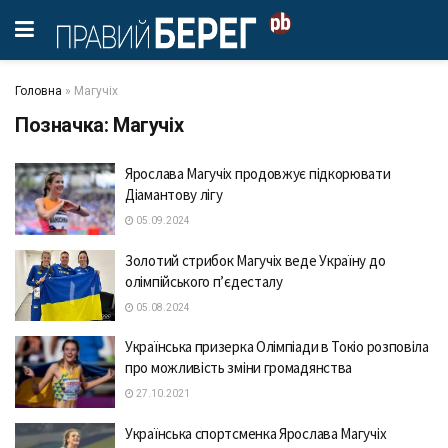
Головна
»
Магучіх
Позначка:
Магучіх
Ярослава Магучіх продовжує підкорювати
Діамантову лігу
05.09.2024
Золотий стрибок Магучіх веде Україну до
олімпійського п’єдесталу
05.08.2024
Українська призерка Олімпіади в Токіо розповіла
про можливість зміни громадянства
27.10.2021
Українська спортсменка Ярослава Магучіх