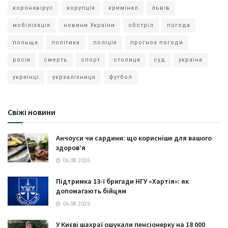
коронавірус
корупція
кримінал
львів
мобілізація
новини України
обстріл
погода
польща
політика
поліція
прогноз погоди
росія
смерть
спорт
столиця
суд
україна
українці
укрзалізниця
футбол
Свіжі новини
Анчоуси чи сардини: що корисніше для вашого
здоров’я
06.08.2026
Підтримка 13-ї бригади НГУ «Хартія»: як
допомагають бійцям
06.08.2026
У Києві шахраї ошукали пенсіонерку на 18 000