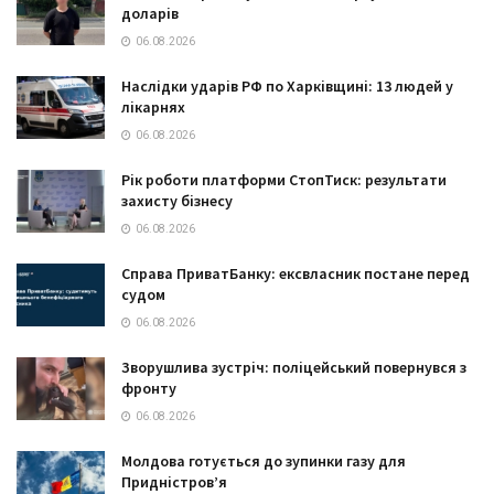
доларів
06.08.2026
Наслідки ударів РФ по Харківщині: 13 людей у
лікарнях
06.08.2026
Рік роботи платформи СтопТиск: результати
захисту бізнесу
06.08.2026
Справа ПриватБанку: ексвласник постане перед
судом
06.08.2026
Зворушлива зустріч: поліцейський повернувся з
фронту
06.08.2026
Молдова готується до зупинки газу для
Придністров’я