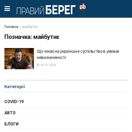
Головна
»
майбутнє
Позначка:
майбутнє
Що чекає на українське суспільство в умовах
невизначеності
14.01.2026
Категорії
COVID-19
АВТО
БЛОГИ