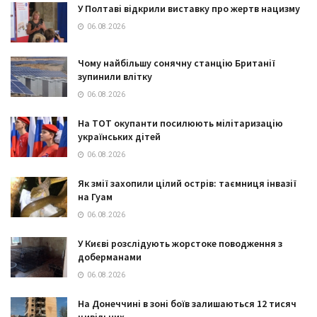
У Полтаві відкрили виставку про жертв нацизму
06.08.2026
Чому найбільшу сонячну станцію Британії
зупинили влітку
06.08.2026
На ТОТ окупанти посилюють мілітаризацію
українських дітей
06.08.2026
Як змії захопили цілий острів: таємниця інвазії
на Гуам
06.08.2026
У Києві розслідують жорстоке поводження з
доберманами
06.08.2026
На Донеччині в зоні боїв залишаються 12 тисяч
цивільних