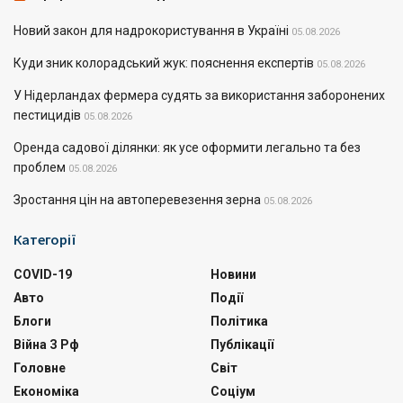
Новий закон для надрокористування в Україні
05.08.2026
Куди зник колорадський жук: пояснення експертів
05.08.2026
У Нідерландах фермера судять за використання заборонених
пестицидів
05.08.2026
Оренда садової ділянки: як усе оформити легально та без
проблем
05.08.2026
Зростання цін на автоперевезення зерна
05.08.2026
Категорії
COVID-19
Новини
Авто
Події
Блоги
Політика
Війна З Рф
Публікації
Головне
Світ
Економіка
Соціум