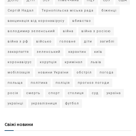
ДСНС
ДТП
ЗСУ
Німеччина
ПЦУ
СБУ
США
Сергій Надал
Тернопільска міська рада
біженці
вакцинація від коронавірусу
вбивство
володимир зеленський
війна
війна з росією
війна з рф
військо
головне
діти
загиблі
закарпаття
зеленський
карантин
київ
коронавірус
корупція
кримінал
львів
мобілізація
новини України
обстріл
погода
польща
політика
поліція
прогноз погоди
росія
смерть
спорт
столиця
суд
україна
українці
укрзалізниця
футбол
Свіжі новини