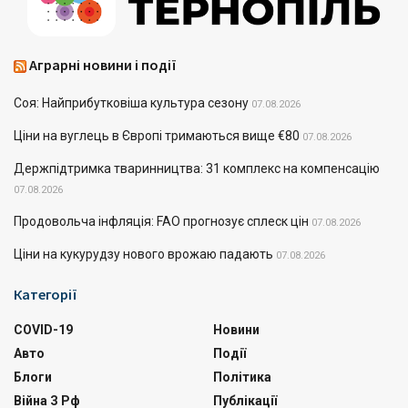
Аграрні новини і події
Соя: Найприбутковіша культура сезону
07.08.2026
Ціни на вуглець в Європі тримаються вище €80
07.08.2026
Держпідтримка тваринництва: 31 комплекс на компенсацію
07.08.2026
Продовольча інфляція: FAO прогнозує сплеск цін
07.08.2026
Ціни на кукурудзу нового врожаю падають
07.08.2026
Категорії
COVID-19
Новини
Авто
Події
Блоги
Політика
Війна З Рф
Публікації