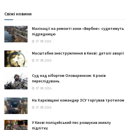
Свіжі новини
Махінації на ремонті зони «Вербне»: судитимуть
підрядницю
07.08.2026
Масштабне знеструмлення в Києві: деталі аварії
07.08.2026
Суд над кіборгом Оловаренком: 6 років
переслідувань
07.08.2026
На Харківщині командир ЗСУ торгував тротилом
07.08.2026
У Києві поліцейський пес розшукав зниклу
підлітку