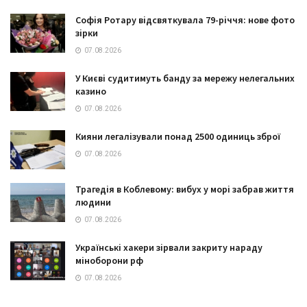
Софія Ротару відсвяткувала 79-річчя: нове фото
зірки
07.08.2026
У Києві судитимуть банду за мережу нелегальних
казино
07.08.2026
Кияни легалізували понад 2500 одиниць зброї
07.08.2026
Трагедія в Коблевому: вибух у морі забрав життя
людини
07.08.2026
Українські хакери зірвали закриту нараду
міноборони рф
07.08.2026