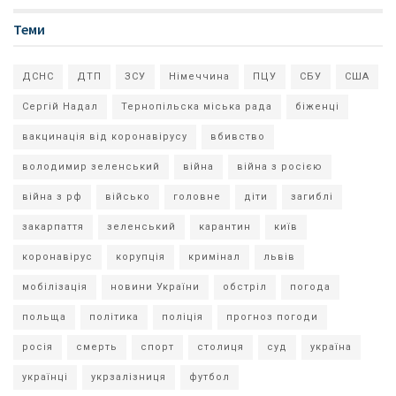
Теми
ДСНС
ДТП
ЗСУ
Німеччина
ПЦУ
СБУ
США
Сергій Надал
Тернопільска міська рада
біженці
вакцинація від коронавірусу
вбивство
володимир зеленський
війна
війна з росією
війна з рф
військо
головне
діти
загиблі
закарпаття
зеленський
карантин
київ
коронавірус
корупція
кримінал
львів
мобілізація
новини України
обстріл
погода
польща
політика
поліція
прогноз погоди
росія
смерть
спорт
столиця
суд
україна
українці
укрзалізниця
футбол