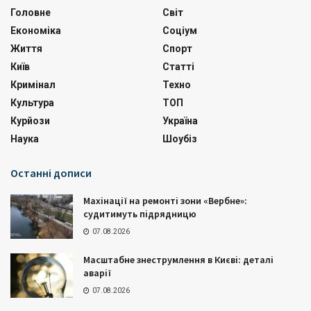
Головне
Світ
Економіка
Соціум
Життя
Спорт
Київ
Статті
Кримінал
Техно
Культура
ТОП
Курйози
Україна
Наука
Шоубіз
Останні дописи
Махінації на ремонті зони «Вербне»:
судитимуть підрядницю
07.08.2026
Масштабне знеструмлення в Києві: деталі
аварії
07.08.2026