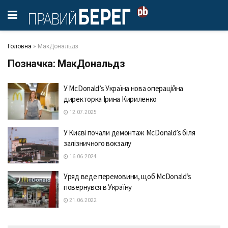
Головна
»
МакДональдз
Позначка:
МакДональдз
У McDonald’s Україна нова операційна
директорка Ірина Кириленко
12.07.2025
У Києві почали демонтаж McDonald’s біля
залізничного вокзалу
16.06.2024
Уряд веде перемовини, щоб McDonald’s
повернувся в Україну
21.06.2022