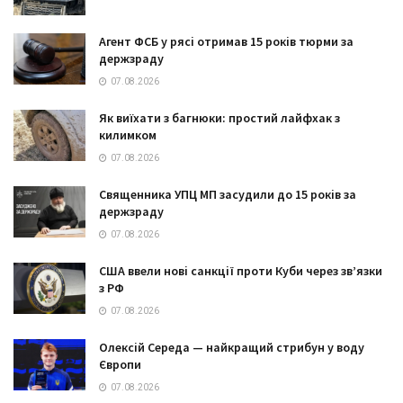
Агент ФСБ у рясі отримав 15 років тюрми за
держзраду
07.08.2026
Як виїхати з багнюки: простий лайфхак з
килимком
07.08.2026
Священника УПЦ МП засудили до 15 років за
держзраду
07.08.2026
США ввели нові санкції проти Куби через зв’язки
з РФ
07.08.2026
Олексій Середа — найкращий стрибун у воду
Європи
07.08.2026