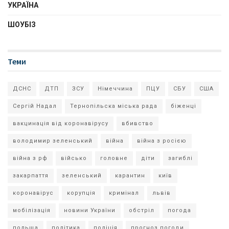
УКРАЇНА
ШОУБІЗ
Теми
ДСНС
ДТП
ЗСУ
Німеччина
ПЦУ
СБУ
США
Сергій Надал
Тернопільска міська рада
біженці
вакцинація від коронавірусу
вбивство
володимир зеленський
війна
війна з росією
війна з рф
військо
головне
діти
загиблі
закарпаття
зеленський
карантин
київ
коронавірус
корупція
кримінал
львів
мобілізація
новини України
обстріл
погода
польща
політика
поліція
прогноз погоди