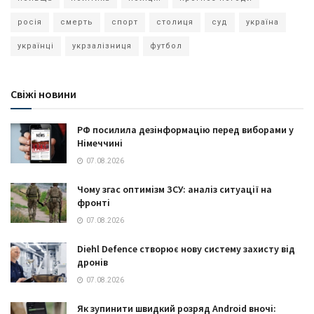
росія
смерть
спорт
столиця
суд
україна
українці
укрзалізниця
футбол
Свіжі новини
РФ посилила дезінформацію перед виборами у
Німеччині
07.08.2026
Чому згас оптимізм ЗСУ: аналіз ситуації на
фронті
07.08.2026
Diehl Defence створює нову систему захисту від
дронів
07.08.2026
Як зупинити швидкий розряд Android вночі: