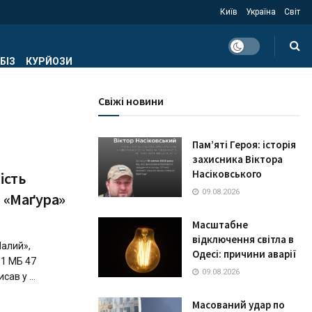
Київ
Україна
Світ
БІЗ
КУРЙОЗИ
Свіжі новини
Пам’яті Героя: історія
захисника Віктора
Насіковського
ість
09.08.2026
р «Маґура»
Масштабне
відключення світла в
Малий»,
Одесі: причини аварії
1 МБ 47
09.08.2026
ав у ...
Масований удар по