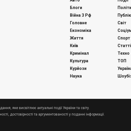
Авто
Події
Блоги
Політ
Війна З Рф
Публік
Головне
Світ
Економіка
Соціу
Життя
Спорт
Київ
Статті
Кримінал
Техно
Культура
ТОП
Курйози
Україн
Наука
Шоубі
дання, яке висвітлює актуальні події України та світу.
сті, достовірності та аргументованості у поданні інформації.