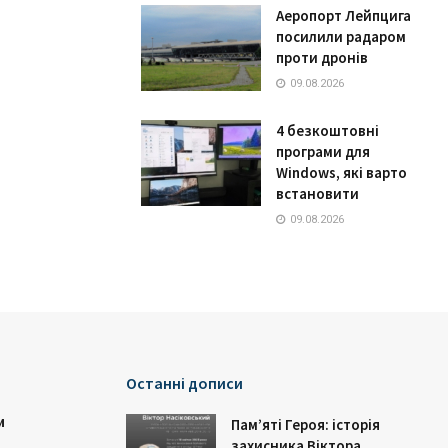
Аеропорт Лейпцига
посилили радаром
проти дронів
09.08.2026
4 безкоштовні
програми для
Windows, які варто
встановити
09.08.2026
Останні дописи
и
Пам’яті Героя: історія
захисника Віктора