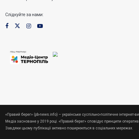
Слідкуйте за нами:
«Правий берег» (pb-news.info) – українське суспільно-політичне інтернет-ви
Медіа засноване у 2019 році. «Правий берег» сповідує принципи оперативно
Завдяки цьому публікації активно поширюються в соціальних мережах.