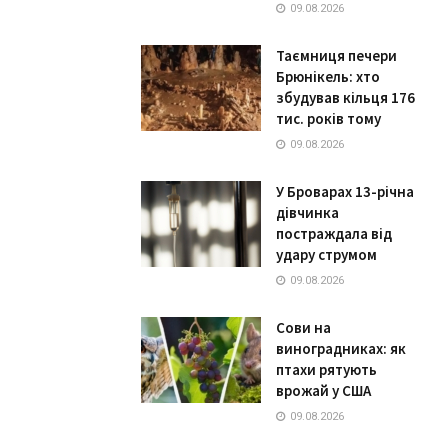
09.08.2026
Таємниця печери
Брюнікель: хто
збудував кільця 176
тис. років тому
09.08.2026
У Броварах 13-річна
дівчинка
постраждала від
удару струмом
09.08.2026
Сови на
виноградниках: як
птахи рятують
врожай у США
09.08.2026