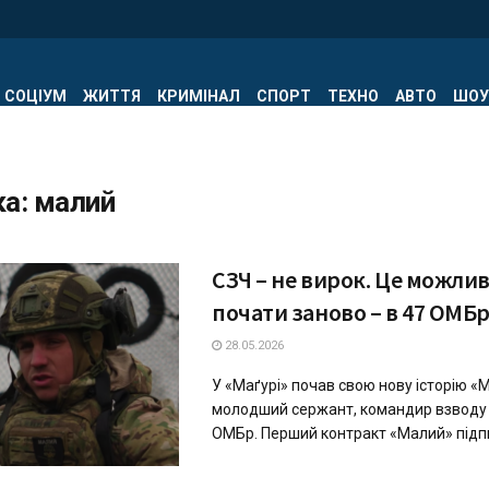
СОЦІУМ
ЖИТТЯ
КРИМІНАЛ
СПОРТ
ТЕХНО
АВТО
ШОУ
ка:
малий
СЗЧ – не вирок. Це можлив
почати заново – в 47 ОМБ
28.05.2026
У «Маґурі» почав свою нову історію «
молодший сержант, командир взводу 
ОМБр. Перший контракт «Малий» підпис