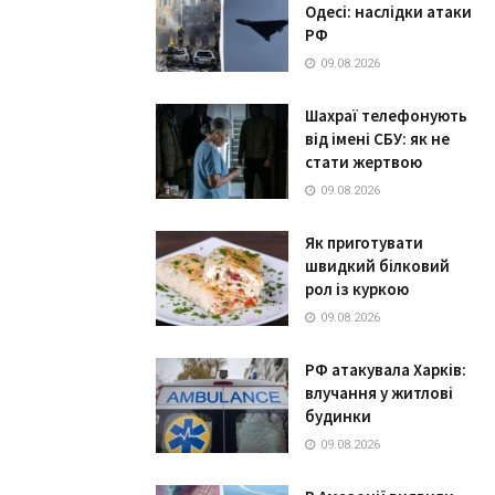
Одесі: наслідки атаки
РФ
09.08.2026
Шахраї телефонують
від імені СБУ: як не
стати жертвою
09.08.2026
Як приготувати
швидкий білковий
рол із куркою
09.08.2026
РФ атакувала Харків:
влучання у житлові
будинки
09.08.2026