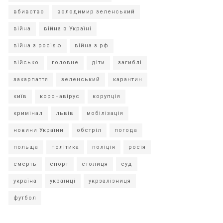
вбивство
володимир зеленський
війна
війна в Україні
війна з росією
війна з рф
військо
головне
діти
загиблі
закарпаття
зеленський
карантин
київ
коронавірус
корупція
кримінал
львів
мобілізація
новини України
обстріл
погода
польща
політика
поліція
росія
смерть
спорт
столиця
суд
україна
українці
укрзалізниця
футбол