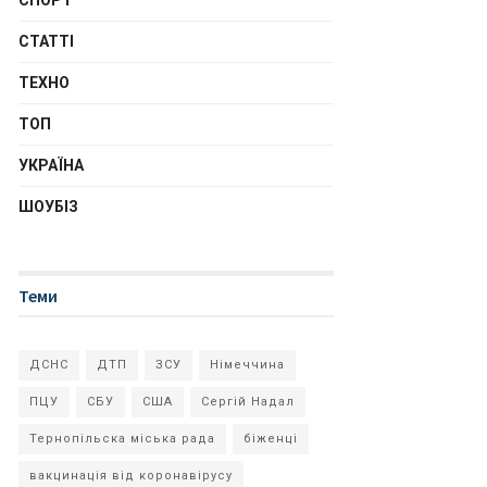
СПОРТ
СТАТТІ
ТЕХНО
ТОП
УКРАЇНА
ШОУБІЗ
Теми
ДСНС
ДТП
ЗСУ
Німеччина
ПЦУ
СБУ
США
Сергій Надал
Тернопільска міська рада
біженці
вакцинація від коронавірусу