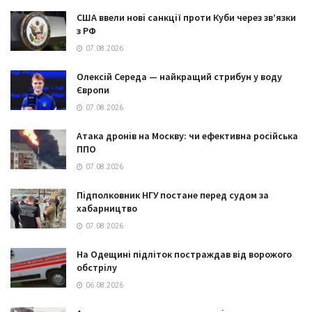
США ввели нові санкції проти Куби через зв’язки
з РФ
07.08.2026
Олексій Середа — найкращий стрибун у воду
Європи
07.08.2026
Атака дронів на Москву: чи ефективна російська
ППО
07.08.2026
Підполковник НГУ постане перед судом за
хабарництво
07.08.2026
На Одещині підліток постраждав від ворожого
обстрілу
06.08.2026