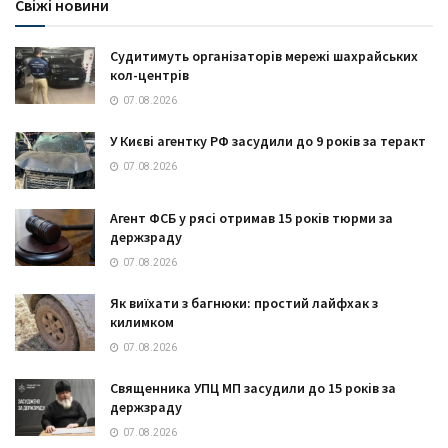
Свіжі новини
Судитимуть організаторів мережі шахрайських
кол-центрів
07.08.2026
У Києві агентку РФ засудили до 9 років за теракт
07.08.2026
Агент ФСБ у рясі отримав 15 років тюрми за
держзраду
07.08.2026
Як виїхати з багнюки: простий лайфхак з
килимком
07.08.2026
Священника УПЦ МП засудили до 15 років за
держзраду
07.08.2026