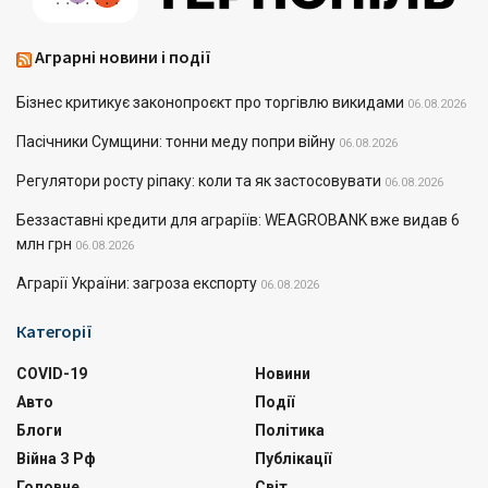
Аграрні новини і події
Бізнес критикує законопроєкт про торгівлю викидами
06.08.2026
Пасічники Сумщини: тонни меду попри війну
06.08.2026
Регулятори росту ріпаку: коли та як застосовувати
06.08.2026
Беззаставні кредити для аграріїв: WEAGROBANK вже видав 6
млн грн
06.08.2026
Аграрії України: загроза експорту
06.08.2026
Категорії
COVID-19
Новини
Авто
Події
Блоги
Політика
Війна З Рф
Публікації
Головне
Світ