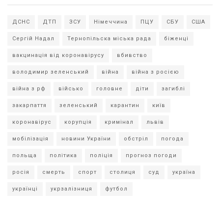
ДСНС
ДТП
ЗСУ
Німеччина
ПЦУ
СБУ
США
Сергій Надал
Тернопільска міська рада
біженці
вакцинація від коронавірусу
вбивство
володимир зеленський
війна
війна з росією
війна з рф
військо
головне
діти
загиблі
закарпаття
зеленський
карантин
київ
коронавірус
корупція
кримінал
львів
мобілізація
новини України
обстріл
погода
польща
політика
поліція
прогноз погоди
росія
смерть
спорт
столиця
суд
україна
українці
укрзалізниця
футбол