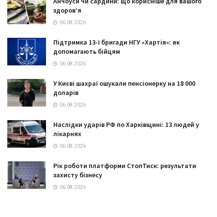
Анчоуси чи сардини: що корисніше для вашого
здоров’я
06.08.2026
Підтримка 13-ї бригади НГУ «Хартія»: як
допомагають бійцям
06.08.2026
У Києві шахраї ошукали пенсіонерку на 18 000
доларів
06.08.2026
Наслідки ударів РФ по Харківщині: 13 людей у
лікарнях
06.08.2026
Рік роботи платформи СтопТиск: результати
захисту бізнесу
06.08.2026