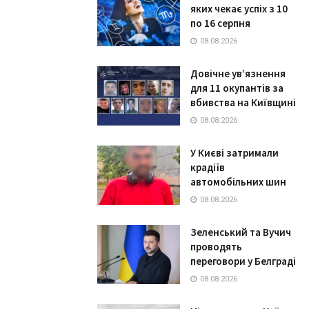
яких чекає успіх з 10
по 16 серпня
08.08.2026
Довічне ув’язнення
для 11 окупантів за
вбивства на Київщині
08.08.2026
У Києві затримали
крадіїв
автомобільних шин
08.08.2026
Зеленський та Вучич
проводять
переговори у Белграді
08.08.2026