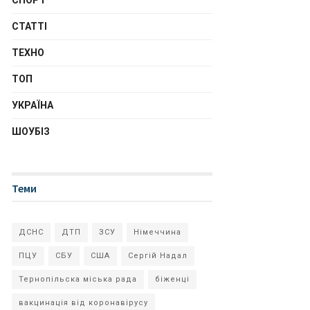
СПОРТ
СТАТТІ
ТЕХНО
ТОП
УКРАЇНА
ШОУБІЗ
Теми
ДСНС
ДТП
ЗСУ
Німеччина
ПЦУ
СБУ
США
Сергій Надал
Тернопільска міська рада
біженці
вакцинація від коронавірусу