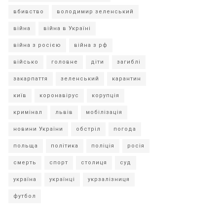
вбивство
володимир зеленський
війна
війна в Україні
війна з росією
війна з рф
військо
головне
діти
загиблі
закарпаття
зеленський
карантин
київ
коронавірус
корупція
кримінал
львів
мобілізація
новини України
обстріл
погода
польща
політика
поліція
росія
смерть
спорт
столиця
суд
україна
українці
укрзалізниця
футбол