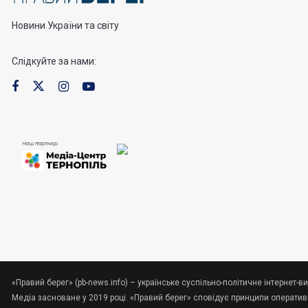
Новини України та світу
Слідкуйте за нами:
«Правий берег» (pb-news.info) – українське суспільно-політичне інтернет-ви
Медіа засноване у 2019 році. «Правий берег» сповідує принципи оперативно