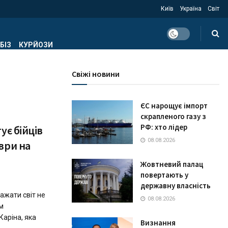
Київ
Україна
Світ
БІЗ
КУРЙОЗИ
Свіжі новини
ЄС нарощує імпорт
скрапленого газу з
РФ: хто лідер
ує бійців
08.08.2026
ври на
Жовтневий палац
повертають у
державну власність
ажати світ не
08.08.2026
м
Каріна, яка
Визнання