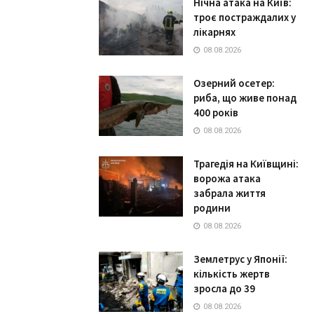
Нічна атака на Київ:
троє постраждалих у
лікарнях
08.08.2026
Озерний осетер:
риба, що живе понад
400 років
08.08.2026
Трагедія на Київщині:
ворожа атака
забрала життя
родини
08.08.2026
Землетрус у Японії:
кількість жертв
зросла до 39
08.08.2026