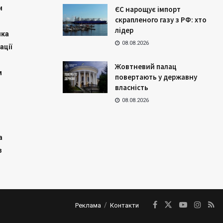
и
ЄС нарощує імпорт
скрапленого газу з РФ: хто
лідер
ика
08.08.2026
ації
Жовтневий палац
м
повертають у державну
власність
08.08.2026
а
з
Реклама
Контакти