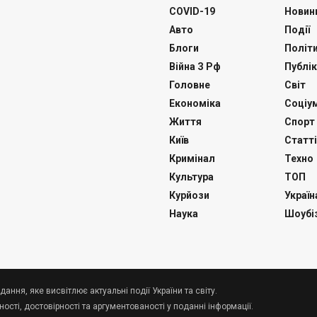
COVID-19
Новин
Авто
Події
Блоги
Політ
Війна З Рф
Публік
Головне
Світ
Економіка
Соціу
Життя
Спорт
Київ
Статті
Кримінал
Техно
Культура
ТОП
Курйози
Україн
Наука
Шоубі
дання, яке висвітлює актуальні події України та світу.
сті, достовірності та аргументованості у поданні інформації.