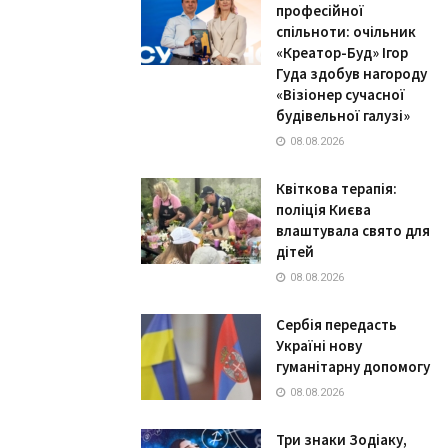
професійної
спільноти: очільник
«Креатор-Буд» Ігор
Гуда здобув нагороду
«Візіонер сучасної
будівельної галузі»
08.08.2026
Квіткова терапія:
поліція Києва
влаштувала свято для
дітей
08.08.2026
Сербія передасть
Україні нову
гуманітарну допомогу
08.08.2026
Три знаки Зодіаку,