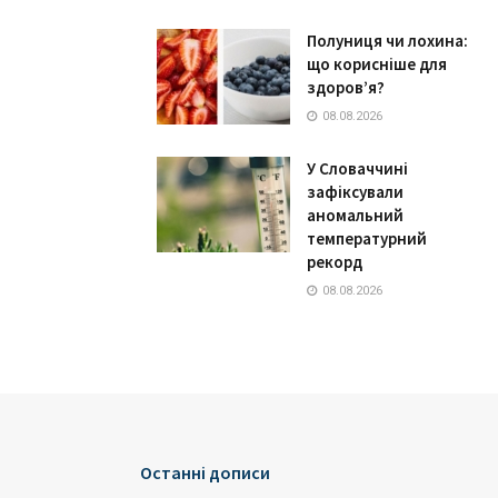
Полуниця чи лохина:
що корисніше для
здоров’я?
08.08.2026
У Словаччині
зафіксували
аномальний
температурний
рекорд
08.08.2026
Останні дописи