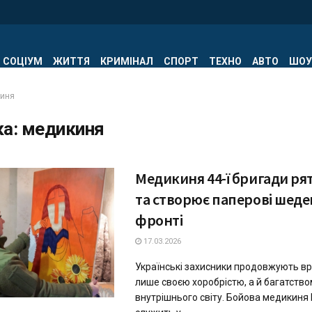
СОЦІУМ
ЖИТТЯ
КРИМІНАЛ
СПОРТ
ТЕХНО
АВТО
ШОУ
иня
ка:
медикиня
Медикиня 44-ї бригади рят
та створює паперові шеде
фронті
17.03.2026
Українські захисники продовжують вр
лише своєю хоробрістю, а й багатство
внутрішнього світу. Бойова медикиня 