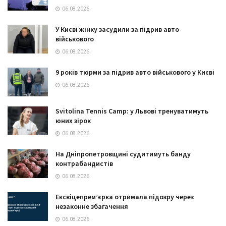
06.08.2026
У Києві жінку засудили за підрив авто
військового
06.08.2026
9 років тюрми за підрив авто військового у Києві
06.08.2026
Svitolina Tennis Camp: у Львові тренуватимуть
юних зірок
06.08.2026
На Дніпропетровщині судитимуть банду
контрабандистів
06.08.2026
Ексвіцепрем’єрка отримала підозру через
незаконне збагачення
06.08.2026