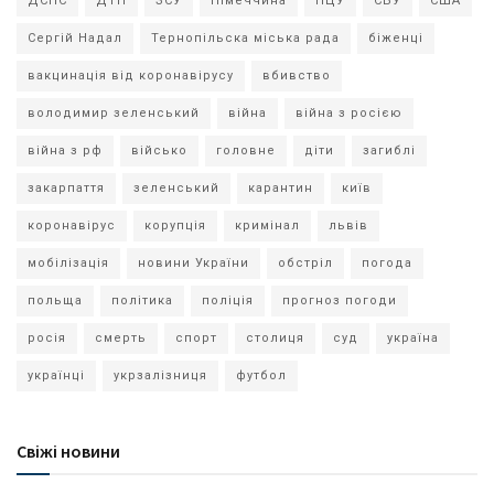
ДСНС
ДТП
ЗСУ
Німеччина
ПЦУ
СБУ
США
Сергій Надал
Тернопільска міська рада
біженці
вакцинація від коронавірусу
вбивство
володимир зеленський
війна
війна з росією
війна з рф
військо
головне
діти
загиблі
закарпаття
зеленський
карантин
київ
коронавірус
корупція
кримінал
львів
мобілізація
новини України
обстріл
погода
польща
політика
поліція
прогноз погоди
росія
смерть
спорт
столиця
суд
україна
українці
укрзалізниця
футбол
Свіжі новини