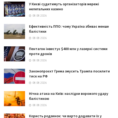
У Києві судитимуть організаторів мережі
нелегальних казино
08.08.2026
Ефективність ППО: чому Україна збиває менше
балістики
08.08.2026
Пентагон інвестує $400 млн у лазерні системи
проти дронів
08.08.2026
Законопроєкт Грема змусить Трампа посилити
тиск на РФ
08.08.2026
Нічна атака на Київ: наслідки ворожого удару
балістикою
08.08.2026
Користь родзинок: чи варто додавати їх у