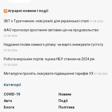
Аграрні новини і події
ЗВТ з Туреччиною: нові реалії для української сталі
07.08.2026
ФАО прогнозує зростання світових цін на продовольство
07.08.2026
Надранні посіви озимого ріпаку: чи варто знижувати густоту
07.08.2026
Робота морських портів: оцінка НБУ станом на 2024 рік
07.08.2026
Металурги просять скасувати підвищення тарифів УЗ
07.08.2026
Категорії
COVID-19
Новини
Авто
Події
Блоги
Політика