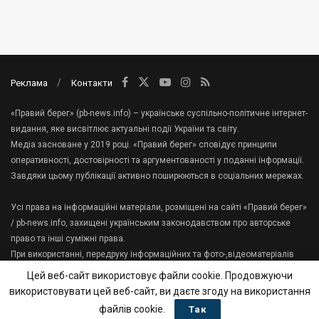
Реклама
Контакти
«Правий берег» (pb-news.info) – українське суспільно-політичне інтернет-
видання, яке висвітлює актуальні події України та світу.
Медіа засноване у 2019 році. «Правий берег» сповідує принципи
оперативності, достовірності та аргументованості у поданні інформації.
Завдяки цьому публікації активно поширюються в соціальних мережах.
Усі права на інформаційні матеріали, розміщені на сайті «Правий берег»
/ pb-news.info, захищені українським законодавством про авторське
право та інші суміжні права.
При використанні, передруку інформаційних та фото-,відеоматеріалів
сайту, гіперпосилання на «Правий берег» має міститися в першому
Цей веб-сайт використовує файли cookie. Продовжуючи
абзаці тексту.
використовувати цей веб-сайт, ви даєте згоду на використання
Зв'яжіться з нами:
tenews.te.ua@gmail.com
файлів cookie.
Так