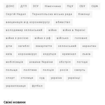
ДСНС
ДТП
ЗСУ
Німеччина
ПЦУ
СБУ
США
Сергій Надал
Тернопільска міська рада
біженці
вакцинація від коронавірусу
вбивство
володимир зеленський
війна
війна в Україні
війна з росією
війна з рф
військо
головне
діти
загиблі
закарпаття
зеленський
карантин
київ
коронавірус
корупція
кримінал
львів
мобілізація
новини України
обстріл
погода
польща
політика
поліція
росія
смерть
спорт
столиця
суд
україна
українці
укрзалізниця
футбол
Свіжі новини