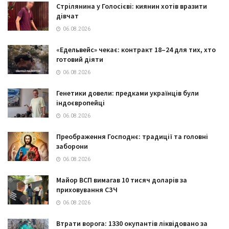
Стрілянина у Голосієві: киянин хотів вразити
дівчат
06.08.2026
«Едельвейс» чекає: контракт 18–24 для тих, хто
готовий діяти
06.08.2026
Генетики довели: предками українців були
індоєвропейці
06.08.2026
Преображення Господнє: традиції та головні
заборони
06.08.2026
Майор ВСП вимагав 10 тисяч доларів за
приховування СЗЧ
06.08.2026
Втрати ворога: 1330 окупантів ліквідовано за