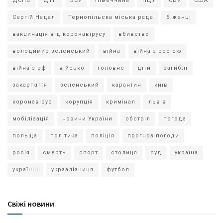
ДСНС
ДТП
ЗСУ
Німеччина
ПЦУ
СБУ
США
Сергій Надал
Тернопільска міська рада
біженці
вакцинація від коронавірусу
вбивство
володимир зеленський
війна
війна з росією
війна з рф
військо
головне
діти
загиблі
закарпаття
зеленський
карантин
київ
коронавірус
корупція
кримінал
львів
мобілізація
новини України
обстріл
погода
польща
політика
поліція
прогноз погоди
росія
смерть
спорт
столиця
суд
україна
українці
укрзалізниця
футбол
Свіжі новини