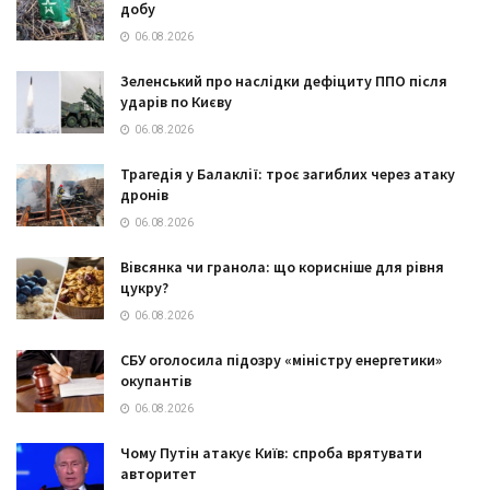
добу
06.08.2026
Зеленський про наслідки дефіциту ППО після
ударів по Києву
06.08.2026
Трагедія у Балаклії: троє загиблих через атаку
дронів
06.08.2026
Вівсянка чи гранола: що корисніше для рівня
цукру?
06.08.2026
СБУ оголосила підозру «міністру енергетики»
окупантів
06.08.2026
Чому Путін атакує Київ: спроба врятувати
авторитет