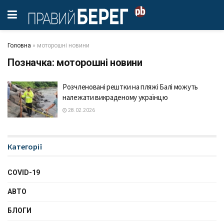
Головна
»
моторошні новини
Позначка:
моторошні новини
Розчленовані рештки на пляжі Балі можуть
належати викраденому українцю
28.02.2026
Категорії
COVID-19
АВТО
БЛОГИ