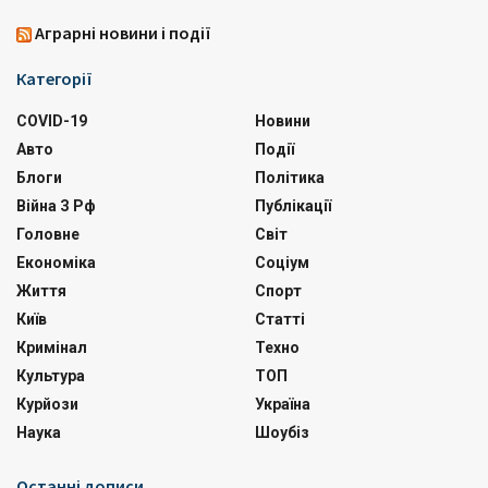
Аграрні новини і події
Категорії
COVID-19
Новини
Авто
Події
Блоги
Політика
Війна З Рф
Публікації
Головне
Світ
Економіка
Соціум
Життя
Спорт
Київ
Статті
Кримінал
Техно
Культура
ТОП
Курйози
Україна
Наука
Шоубіз
Останні дописи