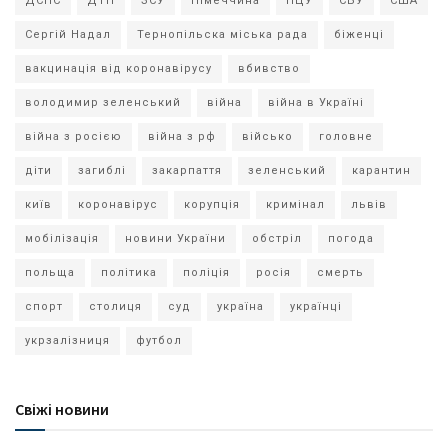
ДСНС
ДТП
ЗСУ
Німеччина
ПЦУ
СБУ
США
Сергій Надал
Тернопільска міська рада
біженці
вакцинація від коронавірусу
вбивство
володимир зеленський
війна
війна в Україні
війна з росією
війна з рф
військо
головне
діти
загиблі
закарпаття
зеленський
карантин
київ
коронавірус
корупція
кримінал
львів
мобілізація
новини України
обстріл
погода
польща
політика
поліція
росія
смерть
спорт
столиця
суд
україна
українці
укрзалізниця
футбол
Свіжі новини