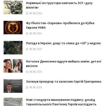
Норвезькі інструктори навчають ЗСУ «духу
вікінгів»
08.08.2026
Футболістки «Харкова» пробилися до Кубка
Європи УЄФА
08.08.2026
Погода в Україні: дощі та спека до +33° у неділю
08.08.2026
Наталка Денисенко вдруге вийшла заміж: деталі
весілля
08.08.2026
Загинув прокурор та захисник Сергій Григоренко
08.08.2026
Нові стандарти вшанування подвигу: досвід
тернопільського Пантеону Героїв наслідують