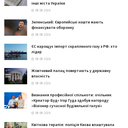
інші міста України
08.08.2026
Зеленський: Європейські кошти мають
фінансувати оборонку
08.08.2026
ЄС нарощує імпорт скрапленого газу з РФ: хто
лідер
08.08.2026
Жовтневий палац повертають у державну
власність
08.08.2026
Визнання професійної спільноти: очільник
«Креатор-Буд» Ігор Гуда здобув нагороду
«Візіонер сучасної будівельної галузі»
08.08.2026
Квіткова терапія: поліція Києва влаштувала