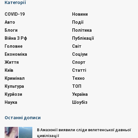
Категорії
COVID-19
Новини
Авто
Події
Блоги
Політика
Війна З Рф
Публікації
Головне
Світ
Економіка
Соціум
Життя
Спорт
Київ
Статті
Кримінал
Техно
Культура
ТОП
Курйози
Україна
Наука
Шоубіз
Останні дописи
В Амазонії виявили сліди велетенської давньої
цивілізації