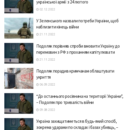
української армії з 24 лютого
02.12.2022
У Зеленського назвали потреби України, щоб
наблизити кінець війни
21.11.2022
Подоляк порівняв спроби вмовити Україну до
перемовин з РФ з проханням капітулювати
21.11.2022
Подоляк порадив кримчанам облаштувати
укриття
06.09.2022
“До останнього росіянина на території України”,
– Подоляк про тривалість війни
09.08.2022
Україна захищатиметься в будь-який спосіб,
зокрема ударами по складах і базах убивць, –