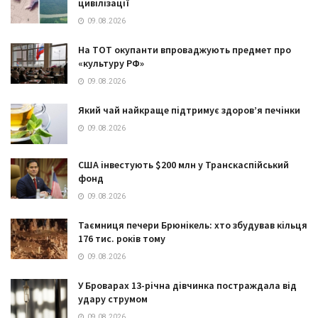
цивілізації
09.08.2026
На ТОТ окупанти впроваджують предмет про
«культуру РФ»
09.08.2026
Який чай найкраще підтримує здоров’я печінки
09.08.2026
США інвестують $200 млн у Транскаспійський
фонд
09.08.2026
Таємниця печери Брюнікель: хто збудував кільця
176 тис. років тому
09.08.2026
У Броварах 13-річна дівчинка постраждала від
удару струмом
09.08.2026