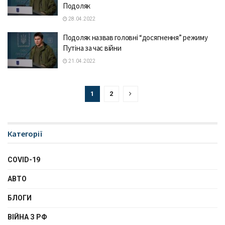
Подоляк
28.04.2022
Подоляк назвав головні “досягнення” режиму
Путіна за час війни
21.04.2022
1
2
Категорії
COVID-19
АВТО
БЛОГИ
ВІЙНА З РФ