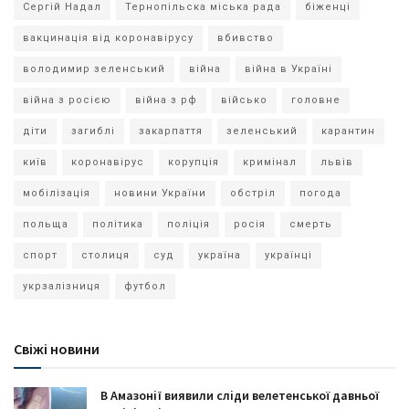
Сергій Надал
Тернопільска міська рада
біженці
вакцинація від коронавірусу
вбивство
володимир зеленський
війна
війна в Україні
війна з росією
війна з рф
військо
головне
діти
загиблі
закарпаття
зеленський
карантин
київ
коронавірус
корупція
кримінал
львів
мобілізація
новини України
обстріл
погода
польща
політика
поліція
росія
смерть
спорт
столиця
суд
україна
українці
укрзалізниця
футбол
Свіжі новини
В Амазонії виявили сліди велетенської давньої