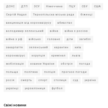
ДСНС
ДТП
ЗСУ
Німеччина
ПЦУ
СБУ
США
Сергій Надал
Тернопільска міська рада
біженці
вакцинація від коронавірусу
вбивство
володимир зеленський
війна
війна з росією
війна з рф
військо
головне
діти
загиблі
закарпаття
зеленський
карантин
київ
коронавірус
корупція
кримінал
львів
мобілізація
новини України
обстріл
погода
польща
політика
поліція
прогноз погоди
росія
смерть
спорт
столиця
суд
україна
українці
укрзалізниця
футбол
Свіжі новини