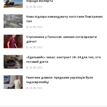
поради експерта
06.08.2026
Нова підозра командувачу логістики Повітряних
Сил
06.08.2026
Стрілянина у Голосієві: киянин хотів вразити
дівчат
06.08.2026
«Едельвейс» чекає: контракт 18–24 для тих, хто
готовий діяти
06.08.2026
Генетики довели: предками українців були
індоєвропейці
06.08.2026