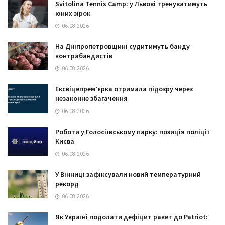
Svitolina Tennis Camp: у Львові тренуватимуть
юних зірок
06.08.2026
На Дніпропетровщині судитимуть банду
контрабандистів
06.08.2026
Ексвіцепрем’єрка отримала підозру через
незаконне збагачення
06.08.2026
Роботи у Голосіївському парку: позиція поліції
Києва
06.08.2026
У Вінниці зафіксували новий температурний
рекорд
06.08.2026
Як Україні подолати дефіцит ракет до Patriot: