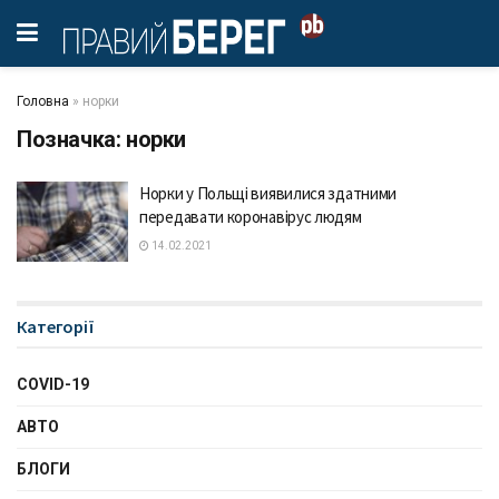
Головна
»
норки
Позначка:
норки
Норки у Польщі виявилися здатними
передавати коронавірус людям
14.02.2021
Категорії
COVID-19
АВТО
БЛОГИ