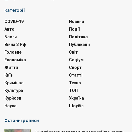
Категорії
COVID-19
Новини
Авто
Події
Блоги
Політика
Війна З Рф
Публікації
Головне
Світ
Економіка
Соціум
Життя
Спорт
Київ
Статті
Кримінал
Техно
Культура
ТОП
Курйози
Україна
Наука
Шоубіз
Останні дописи