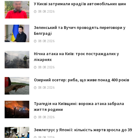
У Києві затримали крадіїв автомобільних шин
08.08.2026
Зеленський та Вучич проводять переговори у
Белграді
08.08.2026
Нічна атака на Київ: троє постраждалих у
лікарнях
08.08.2026
Озерний осетер: риба, що живе понад 400 років
08.08.2026
Трагедія на Київщині: ворожа атака забрала
життя родини
08.08.2026
Землетрус у Японії: кількість жертв зросла до 39
08.08.2026