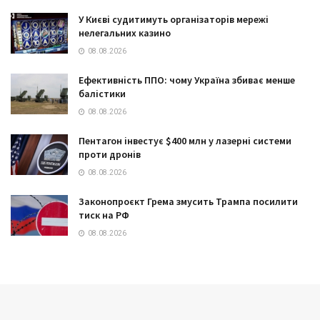
У Києві судитимуть організаторів мережі
нелегальних казино
08.08.2026
Ефективність ППО: чому Україна збиває менше
балістики
08.08.2026
Пентагон інвестує $400 млн у лазерні системи
проти дронів
08.08.2026
Законопроєкт Грема змусить Трампа посилити
тиск на РФ
08.08.2026