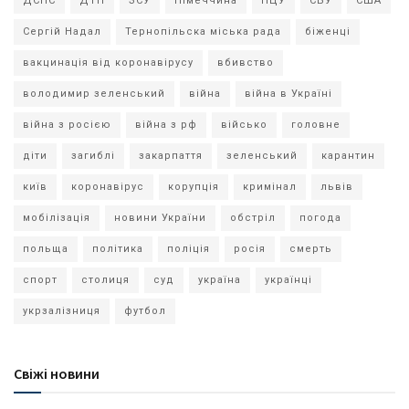
ДСНС
ДТП
ЗСУ
Німеччина
ПЦУ
СБУ
США
Сергій Надал
Тернопільска міська рада
біженці
вакцинація від коронавірусу
вбивство
володимир зеленський
війна
війна в Україні
війна з росією
війна з рф
військо
головне
діти
загиблі
закарпаття
зеленський
карантин
київ
коронавірус
корупція
кримінал
львів
мобілізація
новини України
обстріл
погода
польща
політика
поліція
росія
смерть
спорт
столиця
суд
україна
українці
укрзалізниця
футбол
Свіжі новини