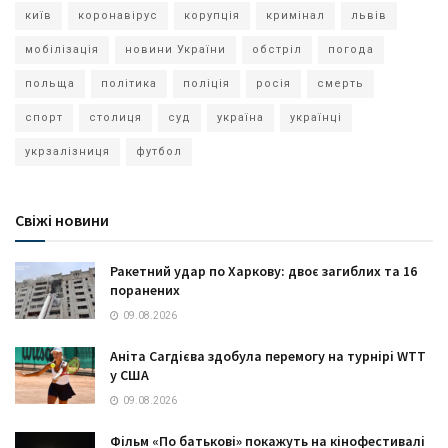
київ
коронавірус
корупція
кримінал
львів
мобілізація
новини України
обстріл
погода
польща
політика
поліція
росія
смерть
спорт
столиця
суд
україна
українці
укрзалізниця
футбол
Свіжі новини
Ракетний удар по Харкову: двоє загиблих та 16
поранених
09.08.2026
Аніта Сагдієва здобула перемогу на турнірі WTT
у США
09.08.2026
Фільм «По батькові» покажуть на кінофестивалі