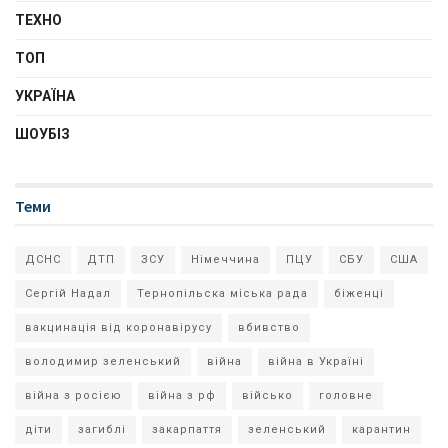
ТЕХНО
ТОП
УКРАЇНА
ШОУБІЗ
Теми
ДСНС
ДТП
ЗСУ
Німеччина
ПЦУ
СБУ
США
Сергій Надал
Тернопільска міська рада
біженці
вакцинація від коронавірусу
вбивство
володимир зеленський
війна
війна в Україні
війна з росією
війна з рф
військо
головне
діти
загиблі
закарпаття
зеленський
карантин