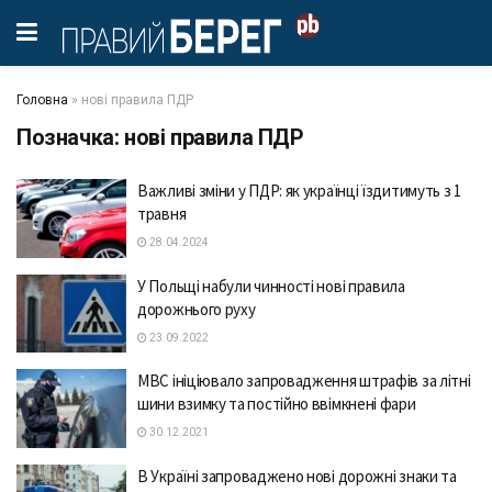
Головна
»
нові правила ПДР
Позначка:
нові правила ПДР
Важливі зміни у ПДР: як українці їздитимуть з 1
травня
28.04.2024
У Польщі набули чинності нові правила
дорожнього руху
23.09.2022
МВС ініціювало запровадження штрафів за літні
шини взимку та постійно ввімкнені фари
30.12.2021
В Україні запроваджено нові дорожні знаки та