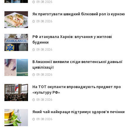
09.08.2026
Як приготувати швидкий білковий рол із куркою
09.08.2026
РФ атакувала Харків: влучання у житлові
будинки
09.08.2026
В Амазонії виявили сліди велетенської давньої
цивілізації
09.08.2026
На ТОТ окупанти впроваджують предмет про
«культуру РФ»
09.08.2026
Який чай найкраще підтримує здоров’я печінки
09.08.2026