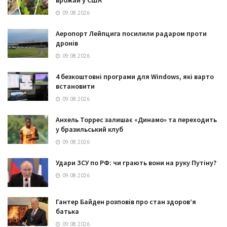
09.08.2026
Аеропорт Лейпцига посилили радаром проти
дронів
09.08.2026
4 безкоштовні програми для Windows, які варто
встановити
09.08.2026
Анхель Торрес залишає «Динамо» та переходить
у бразильський клуб
09.08.2026
Удари ЗСУ по РФ: чи грають вони на руку Путіну?
09.08.2026
Гантер Байден розповів про стан здоров’я
батька
09.08.2026