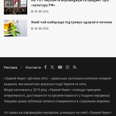
На ТОТ окупанти впроваджують предмет про
«культуру РФ»
09.08.2026
Який чай найкраще підтримує здоров’я печінки
09.08.2026
Реклама
Контакти
«Правий берег» (pb-news.info) – українське суспільно-політичне інтернет-
видання, яке висвітлює актуальні події України та світу.
Медіа засноване у 2019 році. «Правий берег» сповідує принципи
оперативності, достовірності та аргументованості у поданні інформації.
Завдяки цьому публікації активно поширюються в соціальних мережах.
Усі права на інформаційні матеріали, розміщені на сайті «Правий берег»