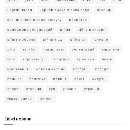
ДСНС
ДТП
ЗСУ
Німеччина
ПЦУ
СБУ
США
Сергій Надал
Тернопільска міська рада
біженці
вакцинація від коронавірусу
вбивство
володимир зеленський
війна
війна в Україні
війна з росією
війна з рф
військо
головне
діти
загиблі
закарпаття
зеленський
карантин
київ
коронавірус
корупція
кримінал
львів
мобілізація
новини України
обстріл
погода
польща
політика
поліція
росія
смерть
спорт
столиця
суд
україна
українці
укрзалізниця
футбол
Свіжі новини