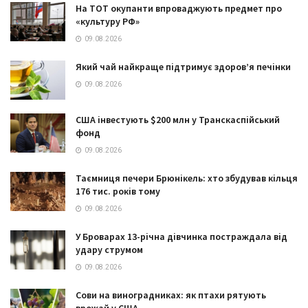
На ТОТ окупанти впроваджують предмет про
«культуру РФ»
09.08.2026
Який чай найкраще підтримує здоров’я печінки
09.08.2026
США інвестують $200 млн у Транскаспійський
фонд
09.08.2026
Таємниця печери Брюнікель: хто збудував кільця
176 тис. років тому
09.08.2026
У Броварах 13-річна дівчинка постраждала від
удару струмом
09.08.2026
Сови на виноградниках: як птахи рятують
врожай у США