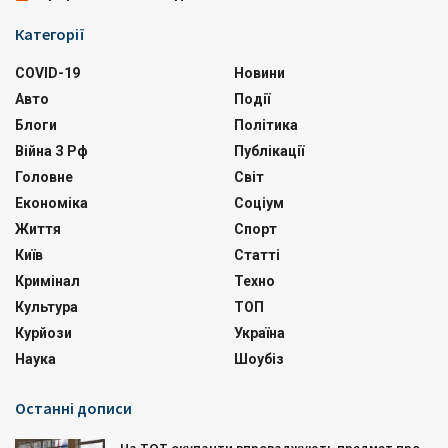
Категорії
COVID-19
Новини
Авто
Події
Блоги
Політика
Війна З Рф
Публікації
Головне
Світ
Економіка
Соціум
Життя
Спорт
Київ
Статті
Кримінал
Техно
Культура
ТОП
Курйози
Україна
Наука
Шоубіз
Останні дописи