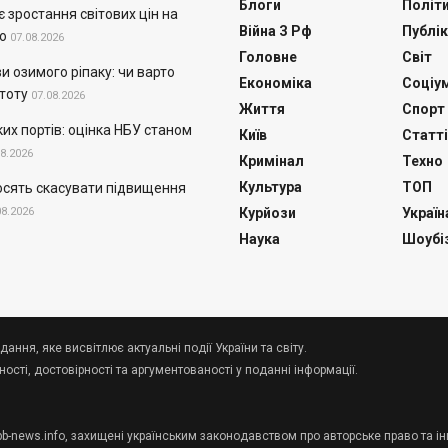
Блоги
Політ
 зростання світових цін на
Війна З Рф
Публік
о
07.08.2026
Головне
Світ
и озимого ріпаку: чи варто
Економіка
Соціу
тоту
07.08.2026
Життя
Спорт
их портів: оцінка НБУ станом
Київ
Статті
08.2026
Кримінал
Техно
Культура
ТОП
осять скасувати підвищення
08.2026
Курйози
Україн
Наука
Шоубі
дання, яке висвітлює актуальні події України та світу.
сті, достовірності та аргументованості у поданні інформації.
 pb-news.info, захищені українським законодавством про авторське право та ін