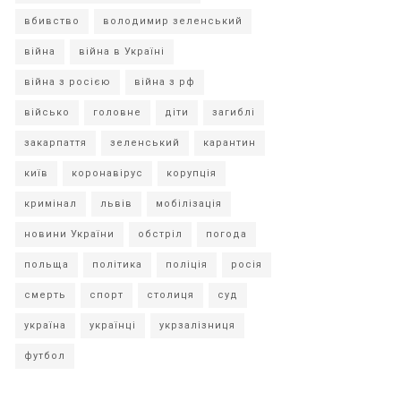
вбивство
володимир зеленський
війна
війна в Україні
війна з росією
війна з рф
військо
головне
діти
загиблі
закарпаття
зеленський
карантин
київ
коронавірус
корупція
кримінал
львів
мобілізація
новини України
обстріл
погода
польща
політика
поліція
росія
смерть
спорт
столиця
суд
україна
українці
укрзалізниця
футбол