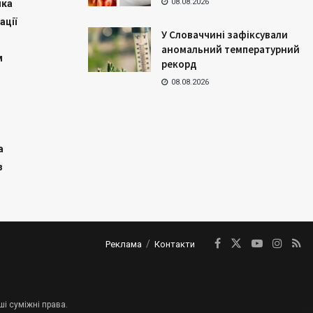
08.08.2026
ика
ації
У Словаччині зафіксували
аномальний температурний
м
рекорд
08.08.2026
а
з
Реклама
Контакти
ші суміжні права.