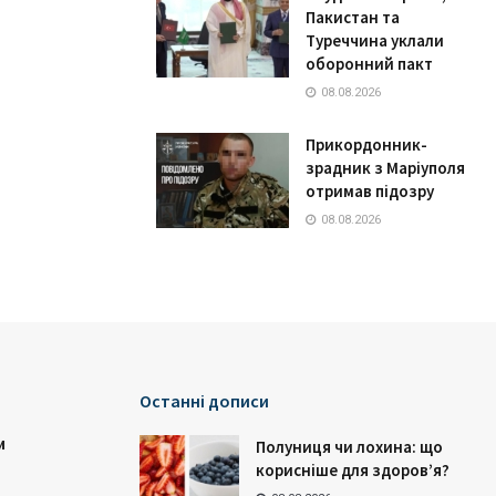
Пакистан та
Туреччина уклали
оборонний пакт
08.08.2026
Прикордонник-
зрадник з Маріуполя
отримав підозру
08.08.2026
Останні дописи
и
Полуниця чи лохина: що
корисніше для здоров’я?