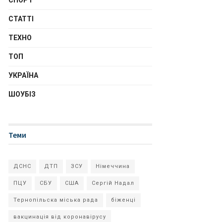
СПОРТ
СТАТТІ
ТЕХНО
ТОП
УКРАЇНА
ШОУБІЗ
Теми
ДСНС
ДТП
ЗСУ
Німеччина
ПЦУ
СБУ
США
Сергій Надал
Тернопільска міська рада
біженці
вакцинація від коронавірусу