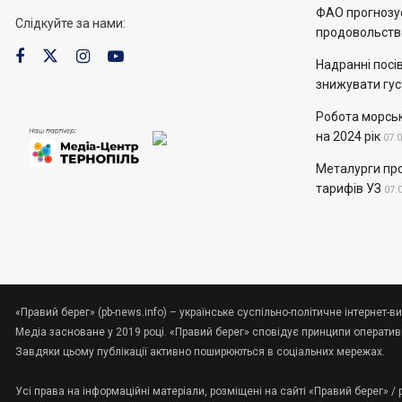
ФАО прогнозує
Слідкуйте за нами:
продовольств
Надранні посів
знижувати гус
Робота морськ
на 2024 рік
07.
Металурги пр
тарифів УЗ
07.
«Правий берег» (pb-news.info) – українське суспільно-політичне інтернет-ви
Медіа засноване у 2019 році. «Правий берег» сповідує принципи оперативно
Завдяки цьому публікації активно поширюються в соціальних мережах.
Усі права на інформаційні матеріали, розміщені на сайті «Правий берег» /