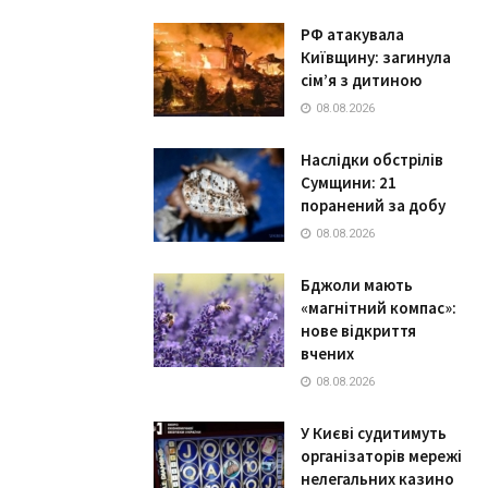
РФ атакувала
Київщину: загинула
сім’я з дитиною
08.08.2026
Наслідки обстрілів
Сумщини: 21
поранений за добу
08.08.2026
Бджоли мають
«магнітний компас»:
нове відкриття
вчених
08.08.2026
У Києві судитимуть
організаторів мережі
нелегальних казино