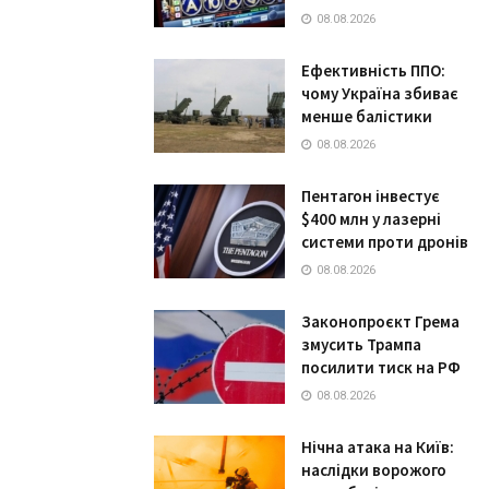
08.08.2026
Ефективність ППО:
чому Україна збиває
менше балістики
08.08.2026
Пентагон інвестує
$400 млн у лазерні
системи проти дронів
08.08.2026
Законопроєкт Грема
змусить Трампа
посилити тиск на РФ
08.08.2026
Нічна атака на Київ:
наслідки ворожого