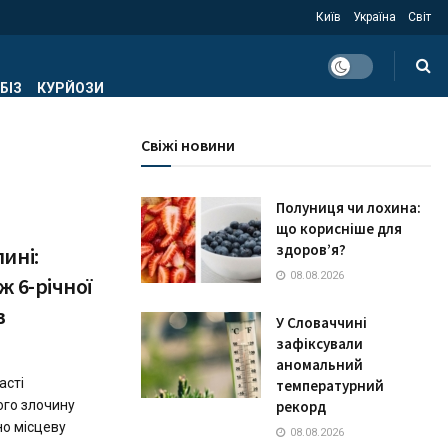
Київ
Україна
Світ
БІЗ
КУРЙОЗИ
Свіжі новини
Полуниця чи лохина:
що корисніше для
здоров’я?
ині:
08.08.2026
ж 6-річної
в
У Словаччині
зафіксували
аномальний
асті
температурний
ого злочину
рекорд
но місцеву
08.08.2026