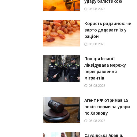
удару балістикою
08.08.2026
Користь родзинок: чи
варто додавати їх у
раціон
08.08.2026
Поліція Іспанії
ліквідувала мережу
переправлення
мігрантів
08.08.2026
Агент РФ отримав 15
років тюрми за удари
по Харкову
08.08.2026
Саудівська Аравія,