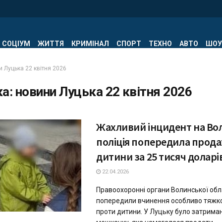
СОЦІУМ
ЖИТТЯ
КРИМІНАЛ
СПОРТ
ТЕХНО
АВТО
ШОУ
 Луцька 22 квітня 2026
ка:
новини Луцька 22 квітня 2026
Жахливий інцидент на Вол
поліція попередила прода
дитини за 25 тисяч доларі
22.04.2026
Правоохоронні органи Волинської обл
попередили вчинення особливо тяжк
проти дитини. У Луцьку було затрима