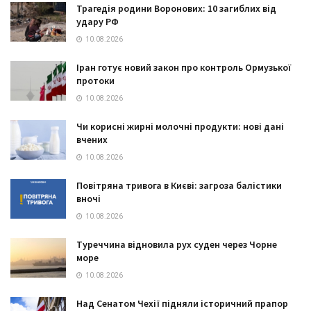
Трагедія родини Воронових: 10 загиблих від
удару РФ
10.08.2026
Іран готує новий закон про контроль Ормузької
протоки
10.08.2026
Чи корисні жирні молочні продукти: нові дані
вчених
10.08.2026
Повітряна тривога в Києві: загроза балістики
вночі
10.08.2026
Туреччина відновила рух суден через Чорне
море
10.08.2026
Над Сенатом Чехії підняли історичний прапор