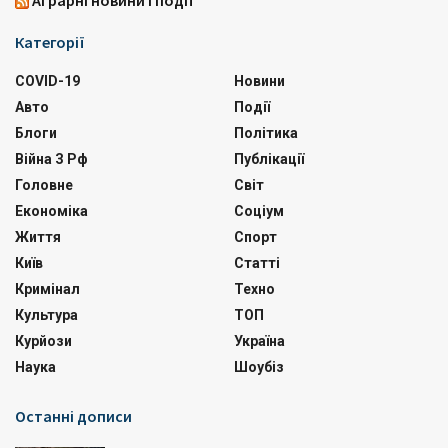
Аграрні новини і події
Категорії
COVID-19
Новини
Авто
Події
Блоги
Політика
Війна З Рф
Публікації
Головне
Світ
Економіка
Соціум
Життя
Спорт
Київ
Статті
Кримінал
Техно
Культура
ТОП
Курйози
Україна
Наука
Шоубіз
Останні дописи