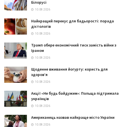
Білорусі
10.08.2026
Найкращий перекус для бадьорості: порада
дієтологів
10.08.2026
Трамп обере економічний тиск замість війни з
Іраном
10.08.2026
Щоденне вживання йогурту: користь для
здоров’я
10.08.2026
Акції «Не будь байдужим»: Польща підтримала
українців
10.08.2026
Американець назвав найкраще місто України
10.08.2026