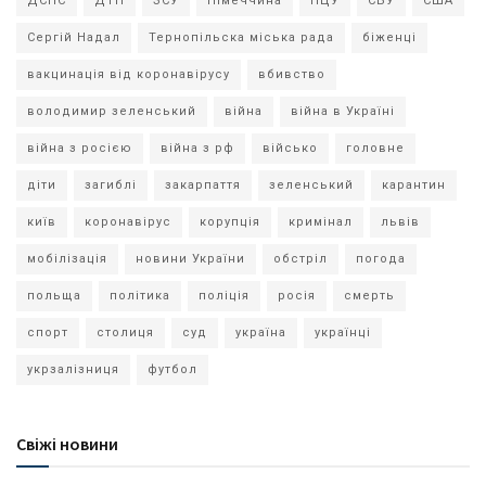
ДСНС
ДТП
ЗСУ
Німеччина
ПЦУ
СБУ
США
Сергій Надал
Тернопільска міська рада
біженці
вакцинація від коронавірусу
вбивство
володимир зеленський
війна
війна в Україні
війна з росією
війна з рф
військо
головне
діти
загиблі
закарпаття
зеленський
карантин
київ
коронавірус
корупція
кримінал
львів
мобілізація
новини України
обстріл
погода
польща
політика
поліція
росія
смерть
спорт
столиця
суд
україна
українці
укрзалізниця
футбол
Свіжі новини