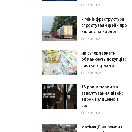
07.08.2026
У Мінінфраструктури
спростували фейк про
колапс на кордоні
07.08.2026
Як супермаркети
обманюють покупців:
пастки з цінами
07.08.2026
15 років тюрми за
зґвалтування дітей:
вирок залишено в
силі
07.08.2026
Махінації на ремонті