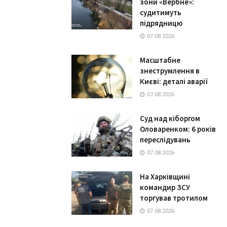
зони «Вербне»:
судитимуть
підрядницю
07.08.2026
Масштабне
знеструмлення в
Києві: деталі аварії
07.08.2026
Суд над кіборгом
Оловаренком: 6 років
переслідувань
07.08.2026
На Харківщині
командир ЗСУ
торгував тротилом
07.08.2026