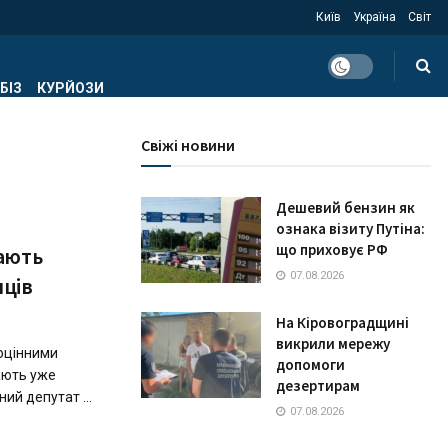
Київ
Україна
Світ
БІЗ
КУРЙОЗИ
Свіжі новини
Дешевий бензин як
ознака візиту Путіна:
що приховує РФ
ають
07.08.2026
нців
На Кіровоградщині
викрили мережу
 оцінними
допомоги
ають уже
дезертирам
ий депутат ...
07.08.2026