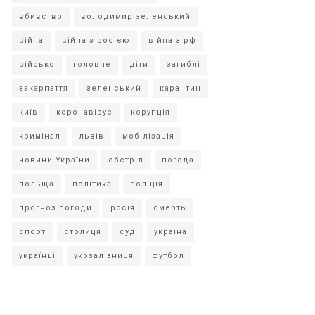
вбивство
володимир зеленський
війна
війна з росією
війна з рф
військо
головне
діти
загиблі
закарпаття
зеленський
карантин
київ
коронавірус
корупція
кримінал
львів
мобілізація
новини України
обстріл
погода
польща
політика
поліція
прогноз погоди
росія
смерть
спорт
столиця
суд
україна
українці
укрзалізниця
футбол