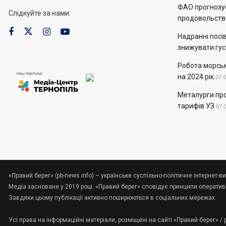
ФАО прогнозує
Слідкуйте за нами:
продовольств
Надранні посів
знижувати гус
Робота морськ
на 2024 рік
07.
Металурги пр
тарифів УЗ
07.
«Правий берег» (pb-news.info) – українське суспільно-політичне інтернет-ви
Медіа засноване у 2019 році. «Правий берег» сповідує принципи оперативно
Завдяки цьому публікації активно поширюються в соціальних мережах.
Усі права на інформаційні матеріали, розміщені на сайті «Правий берег» /