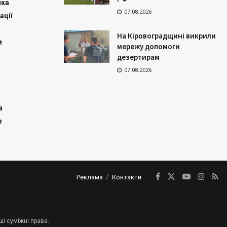
ика
07.08.2026
ації
На Кіровоградщині викрили
м
мережу допомоги
дезертирам
07.08.2026
а
з
Реклама
Контакти
ші суміжні права.