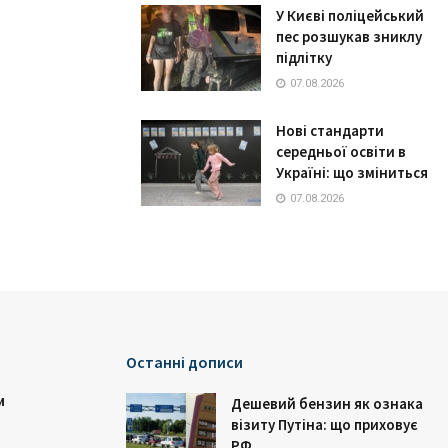
У Києві поліцейський
пес розшукав зниклу
підлітку
07.08.2026
Нові стандарти
середньої освіти в
Україні: що зміниться
07.08.2026
Останні дописи
и
Дешевий бензин як ознака
візиту Путіна: що приховує
РФ