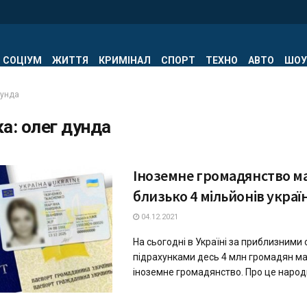
СОЦІУМ
ЖИТТЯ
КРИМІНАЛ
СПОРТ
ТЕХНО
АВТО
ШОУ
дунда
ка:
олег дунда
Іноземне громадянство м
близько 4 мільйонів украї
04.12.2021
На сьогодні в Україні за приблизними
підрахунками десь 4 млн громадян м
іноземне громадянство. Про це народн