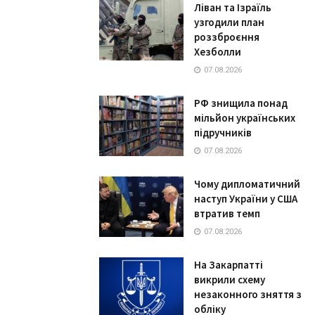
Ліван та Ізраїль
узгодили план
роззброєння
Хезболли
07.08.2026
РФ знищила понад
мільйон українських
підручників
07.08.2026
Чому дипломатичний
наступ України у США
втратив темп
07.08.2026
На Закарпатті
викрили схему
незаконного зняття з
обліку