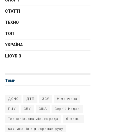
СПОРТ
СТАТТІ
ТЕХНО
ТОП
УКРАЇНА
ШОУБІЗ
Теми
ДСНС
ДТП
ЗСУ
Німеччина
ПЦУ
СБУ
США
Сергій Надал
Тернопільска міська рада
біженці
вакцинація від коронавірусу