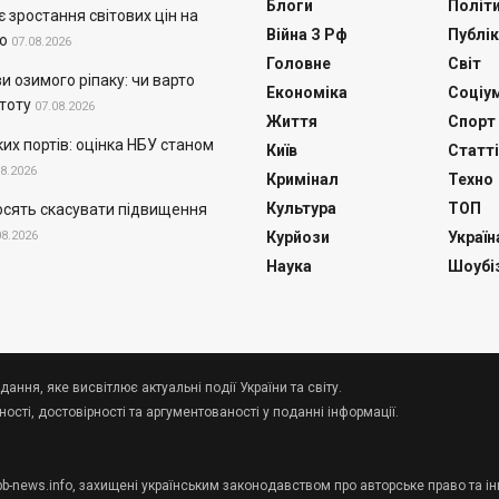
Блоги
Політ
 зростання світових цін на
Війна З Рф
Публік
о
07.08.2026
Головне
Світ
и озимого ріпаку: чи варто
Економіка
Соціу
тоту
07.08.2026
Життя
Спорт
их портів: оцінка НБУ станом
Київ
Статті
08.2026
Кримінал
Техно
Культура
ТОП
осять скасувати підвищення
08.2026
Курйози
Україн
Наука
Шоубі
дання, яке висвітлює актуальні події України та світу.
сті, достовірності та аргументованості у поданні інформації.
 pb-news.info, захищені українським законодавством про авторське право та ін