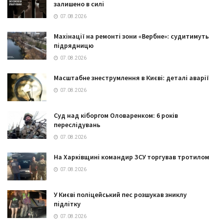
залишено в силі
07.08.2026
Махінації на ремонті зони «Вербне»: судитимуть
підрядницю
07.08.2026
Масштабне знеструмлення в Києві: деталі аварії
07.08.2026
Суд над кіборгом Оловаренком: 6 років
переслідувань
07.08.2026
На Харківщині командир ЗСУ торгував тротилом
07.08.2026
У Києві поліцейський пес розшукав зниклу
підлітку
07.08.2026