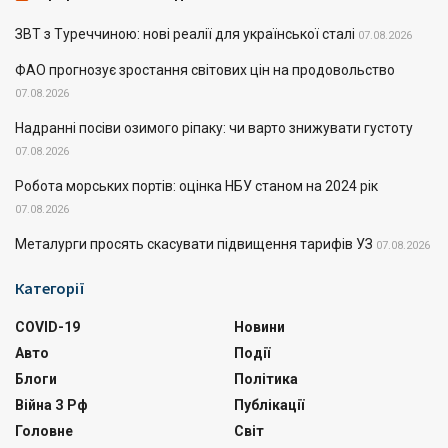
ЗВТ з Туреччиною: нові реалії для української сталі
07.08.2026
ФАО прогнозує зростання світових цін на продовольство
07.08.2026
Надранні посіви озимого ріпаку: чи варто знижувати густоту
07.08.2026
Робота морських портів: оцінка НБУ станом на 2024 рік
07.08.2026
Металурги просять скасувати підвищення тарифів УЗ
07.08.2026
Категорії
COVID-19
Новини
Авто
Події
Блоги
Політика
Війна З Рф
Публікації
Головне
Світ