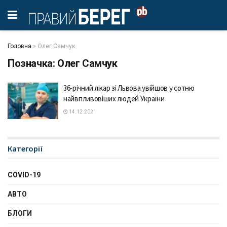
Головна
»
Олег Самчук
Позначка:
Олег Самчук
36-річний лікар зі Львова увійшов у сотню
найвпливовіших людей України
14.12.2021
Категорії
COVID-19
АВТО
БЛОГИ