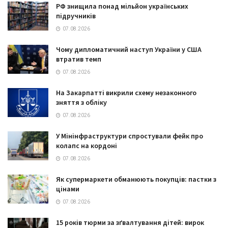
РФ знищила понад мільйон українських
підручників
07.08.2026
Чому дипломатичний наступ України у США
втратив темп
07.08.2026
На Закарпатті викрили схему незаконного
зняття з обліку
07.08.2026
У Мінінфраструктури спростували фейк про
колапс на кордоні
07.08.2026
Як супермаркети обманюють покупців: пастки з
цінами
07.08.2026
15 років тюрми за зґвалтування дітей: вирок