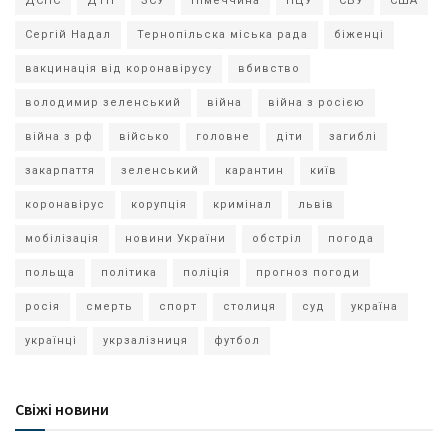
ДСНС
ДТП
ЗСУ
Німеччина
ПЦУ
СБУ
США
Сергій Надал
Тернопільска міська рада
біженці
вакцинація від коронавірусу
вбивство
володимир зеленський
війна
війна з росією
війна з рф
військо
головне
діти
загиблі
закарпаття
зеленський
карантин
київ
коронавірус
корупція
кримінал
львів
мобілізація
новини України
обстріл
погода
польща
політика
поліція
прогноз погоди
росія
смерть
спорт
столиця
суд
україна
українці
укрзалізниця
футбол
Свіжі новини