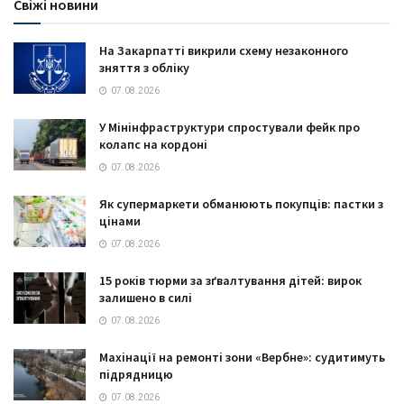
Свіжі новини
На Закарпатті викрили схему незаконного
зняття з обліку
07.08.2026
У Мінінфраструктури спростували фейк про
колапс на кордоні
07.08.2026
Як супермаркети обманюють покупців: пастки з
цінами
07.08.2026
15 років тюрми за зґвалтування дітей: вирок
залишено в силі
07.08.2026
Махінації на ремонті зони «Вербне»: судитимуть
підрядницю
07.08.2026