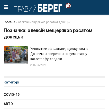
Головна
»
олексій мещеряков росатом донецьк
Позначка:
олексій мещеряков росатом
донецьк
Чиновники рф визнали, що окупована
Донеччина приречена на гуманітарну
катастрофу з водою
05.06.2026
Категорії
COVID-19
АВТО