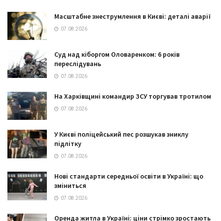
Масштабне знеструмлення в Києві: деталі аварії
07.08.2026
Суд над кіборгом Оловаренком: 6 років
переслідувань
07.08.2026
На Харківщині командир ЗСУ торгував тротилом
07.08.2026
У Києві поліцейський пес розшукав зниклу
підлітку
07.08.2026
Нові стандарти середньої освіти в Україні: що
зміниться
07.08.2026
Оренда житла в Україні: ціни стрімко зростають