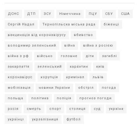
ДСНС
ДТП
ЗСУ
Німеччина
ПЦУ
СБУ
США
Сергій Надал
Тернопільска міська рада
біженці
вакцинація від коронавірусу
вбивство
володимир зеленський
війна
війна з росією
війна з рф
військо
головне
діти
загиблі
закарпаття
зеленський
карантин
київ
коронавірус
корупція
кримінал
львів
мобілізація
новини України
обстріл
погода
польща
політика
поліція
прогноз погоди
росія
смерть
спорт
столиця
суд
україна
українці
укрзалізниця
футбол