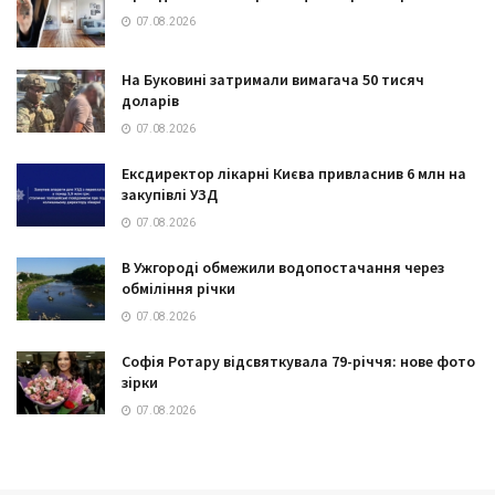
07.08.2026
На Буковині затримали вимагача 50 тисяч
доларів
07.08.2026
Ексдиректор лікарні Києва привласнив 6 млн на
закупівлі УЗД
07.08.2026
В Ужгороді обмежили водопостачання через
обміління річки
07.08.2026
Софія Ротару відсвяткувала 79-річчя: нове фото
зірки
07.08.2026