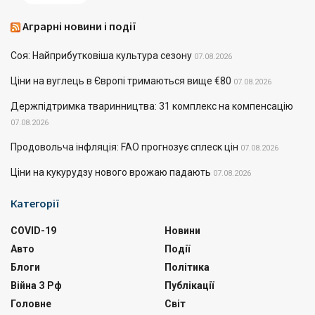
Аграрні новини і події
Соя: Найприбутковіша культура сезону
07.08.2026
Ціни на вуглець в Європі тримаються вище €80
07.08.2026
Держпідтримка тваринництва: 31 комплекс на компенсацію
07.08.2026
Продовольча інфляція: FAO прогнозує сплеск цін
07.08.2026
Ціни на кукурудзу нового врожаю падають
07.08.2026
Категорії
COVID-19
Новини
Авто
Події
Блоги
Політика
Війна З Рф
Публікації
Головне
Світ