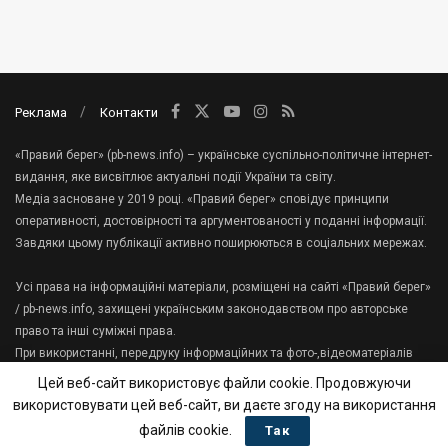
Реклама
Контакти
«Правий берег» (pb-news.info) – українське суспільно-політичне інтернет-
видання, яке висвітлює актуальні події України та світу.
Медіа засноване у 2019 році. «Правий берег» сповідує принципи
оперативності, достовірності та аргументованості у поданні інформації.
Завдяки цьому публікації активно поширюються в соціальних мережах.
Усі права на інформаційні матеріали, розміщені на сайті «Правий берег»
/ pb-news.info, захищені українським законодавством про авторське
право та інші суміжні права.
При використанні, передруку інформаційних та фото-,відеоматеріалів
сайту, гіперпосилання на «Правий берег» має міститися в першому
Цей веб-сайт використовує файли cookie. Продовжуючи
абзаці тексту.
використовувати цей веб-сайт, ви даєте згоду на використання
Зв'яжіться з нами:
tenews.te.ua@gmail.com
файлів cookie.
Так