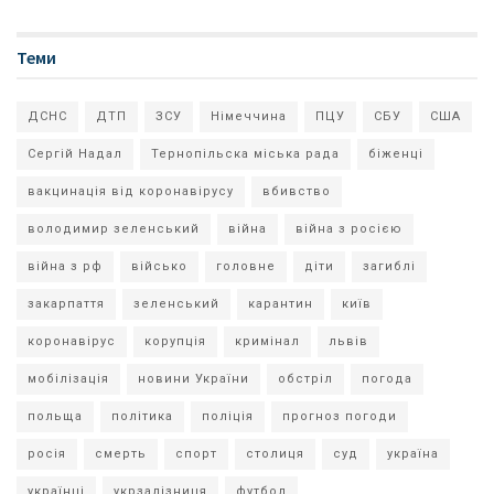
Теми
ДСНС
ДТП
ЗСУ
Німеччина
ПЦУ
СБУ
США
Сергій Надал
Тернопільска міська рада
біженці
вакцинація від коронавірусу
вбивство
володимир зеленський
війна
війна з росією
війна з рф
військо
головне
діти
загиблі
закарпаття
зеленський
карантин
київ
коронавірус
корупція
кримінал
львів
мобілізація
новини України
обстріл
погода
польща
політика
поліція
прогноз погоди
росія
смерть
спорт
столиця
суд
україна
українці
укрзалізниця
футбол