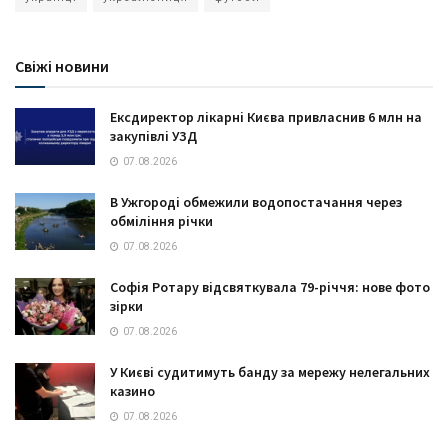
Свіжі новини
Ексдиректор лікарні Києва привласнив 6 млн на
закупівлі УЗД
07.08.2026
В Ужгороді обмежили водопостачання через
обміління річки
07.08.2026
Софія Ротару відсвяткувала 79-річчя: нове фото
зірки
07.08.2026
У Києві судитимуть банду за мережу нелегальних
казино
07.08.2026