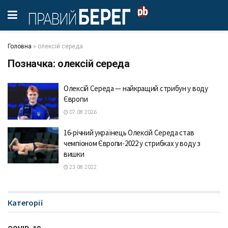
Головна
»
олексій середа
Позначка:
олексій середа
Олексій Середа — найкращий стрибун у воду
Європи
07.08.2026
16-річний українець Олексій Середа став
чемпіоном Європи-2022 у стрибках у воду з
вишки
23.08.2022
Категорії