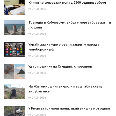
Кияни легалізували понад 2500 одиниць зброї
07.08.2026
Трагедія в Коблевому: вибух у морі забрав життя
людини
07.08.2026
Українські хакери зірвали закриту нараду
міноборони рф
07.08.2026
Удар по ринку на Сумщині: є поранені
07.08.2026
На Житомирщині викрили масштабну схему
вирубки лісу
07.08.2026
У Києві затримали палія, який знищив мотоцикл
07.08.2026