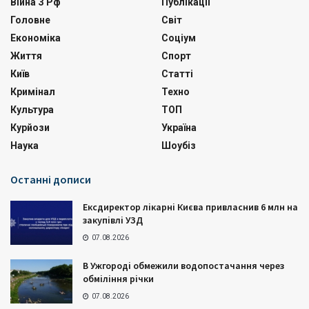
Війна З Рф
Публікації
Головне
Світ
Економіка
Соціум
Життя
Спорт
Київ
Статті
Кримінал
Техно
Культура
ТОП
Курйози
Україна
Наука
Шоубіз
Останні дописи
Ексдиректор лікарні Києва привласнив 6 млн на
закупівлі УЗД
07.08.2026
В Ужгороді обмежили водопостачання через
обміління річки
07.08.2026