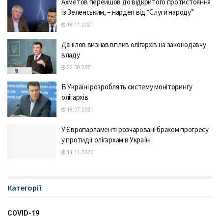
Ахметов перейшов до відкритого протистояння
із Зеленським, – нардеп від “Слуги народу”
18.11.2021
Данілов визнав вплив олігархів на законодавчу
владу
22.08.2021
В Україні розроблять систему моніторингу
олігархів
18.07.2021
У Європарламенті розчаровані браком прогресу
у протидії олігархам в Україні
11.11.2020
Категорії
COVID-19