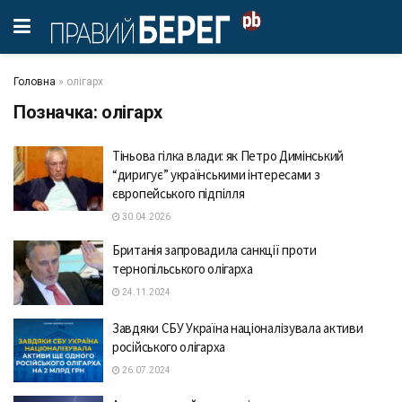
Головна
»
олігарх
Позначка:
олігарх
Тіньова гілка влади: як Петро Димінський
“диригує” українськими інтересами з
європейського підпілля
30.04.2026
Британія запровадила санкції проти
тернопільського олігарха
24.11.2024
Завдяки СБУ Україна націоналізувала активи
російського олігарха
26.07.2024