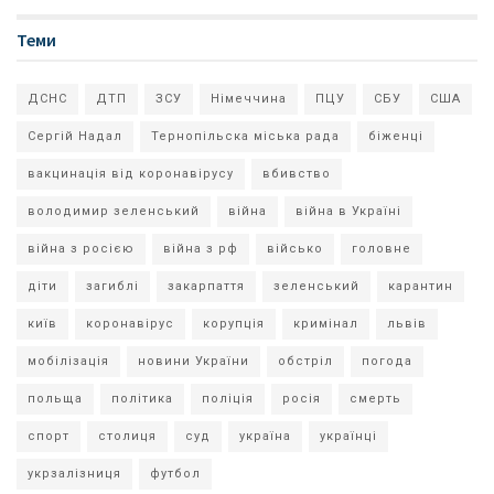
Теми
ДСНС
ДТП
ЗСУ
Німеччина
ПЦУ
СБУ
США
Сергій Надал
Тернопільска міська рада
біженці
вакцинація від коронавірусу
вбивство
володимир зеленський
війна
війна в Україні
війна з росією
війна з рф
військо
головне
діти
загиблі
закарпаття
зеленський
карантин
київ
коронавірус
корупція
кримінал
львів
мобілізація
новини України
обстріл
погода
польща
політика
поліція
росія
смерть
спорт
столиця
суд
україна
українці
укрзалізниця
футбол