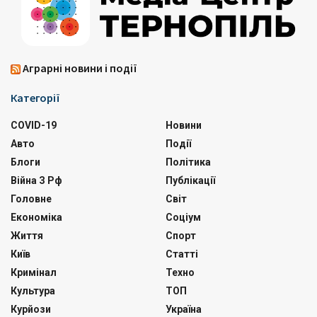
Аграрні новини і події
Категорії
COVID-19
Новини
Авто
Події
Блоги
Політика
Війна З Рф
Публікації
Головне
Світ
Економіка
Соціум
Життя
Спорт
Київ
Статті
Кримінал
Техно
Культура
ТОП
Курйози
Україна