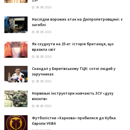
08.08.2026
Наслідки ворожих атак на Дніпропетровщині: є
загиблі
08.08.2026
Як схуднути на 25 кг: історія британця, що
вразила світ
08.08.2026
Скандал у Берегівському ТЦК: сотні людей у
заручниках
08.08.2026
Норвезькі інструктори навчають ЗСУ «духу
вікінгів»
08.08.2026
Футболістки «Харкова» пробилися до Кубка
Європи УЄФА