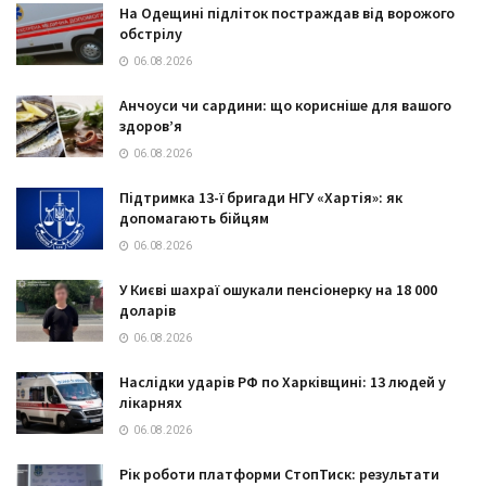
На Одещині підліток постраждав від ворожого
обстрілу
06.08.2026
Анчоуси чи сардини: що корисніше для вашого
здоров’я
06.08.2026
Підтримка 13-ї бригади НГУ «Хартія»: як
допомагають бійцям
06.08.2026
У Києві шахраї ошукали пенсіонерку на 18 000
доларів
06.08.2026
Наслідки ударів РФ по Харківщині: 13 людей у
лікарнях
06.08.2026
Рік роботи платформи СтопТиск: результати