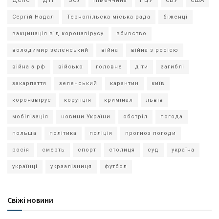
ДСНС
ДТП
ЗСУ
Німеччина
ПЦУ
СБУ
США
Сергій Надал
Тернопільска міська рада
біженці
вакцинація від коронавірусу
вбивство
володимир зеленський
війна
війна з росією
війна з рф
військо
головне
діти
загиблі
закарпаття
зеленський
карантин
київ
коронавірус
корупція
кримінал
львів
мобілізація
новини України
обстріл
погода
польща
політика
поліція
прогноз погоди
росія
смерть
спорт
столиця
суд
україна
українці
укрзалізниця
футбол
Свіжі новини