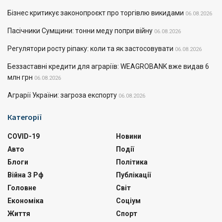
Бізнес критикує законопроєкт про торгівлю викидами
06.08.2026
Пасічники Сумщини: тонни меду попри війну
06.08.2026
Регулятори росту ріпаку: коли та як застосовувати
06.08.2026
Беззаставні кредити для аграріїв: WEAGROBANK вже видав 6
млн грн
06.08.2026
Аграрії України: загроза експорту
06.08.2026
Категорії
COVID-19
Новини
Авто
Події
Блоги
Політика
Війна З Рф
Публікації
Головне
Світ
Економіка
Соціум
Життя
Спорт