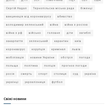
ДСНС
ДТП
ЗСУ
Німеччина
ПЦУ
СБУ
США
Сергій Надал
Тернопільска міська рада
біженці
вакцинація від коронавірусу
вбивство
володимир зеленський
війна
війна з росією
війна з рф
військо
головне
діти
загиблі
закарпаття
зеленський
карантин
київ
коронавірус
корупція
кримінал
львів
мобілізація
новини України
обстріл
погода
польща
політика
поліція
прогноз погоди
росія
смерть
спорт
столиця
суд
україна
українці
укрзалізниця
футбол
Свіжі новини