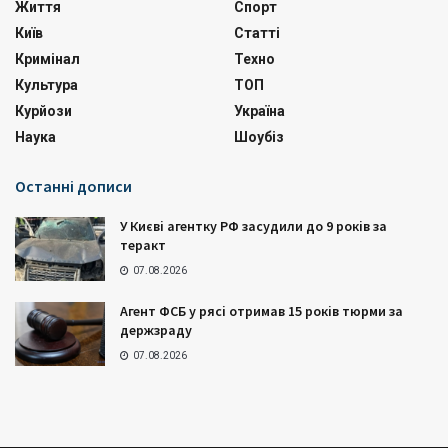
Життя
Спорт
Київ
Статті
Кримінал
Техно
Культура
ТОП
Курйози
Україна
Наука
Шоубіз
Останні дописи
У Києві агентку РФ засудили до 9 років за
теракт
07.08.2026
Агент ФСБ у рясі отримав 15 років тюрми за
держзраду
07.08.2026