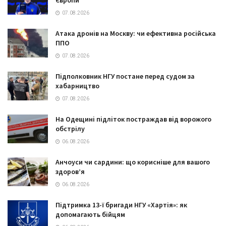
07.08.2026
Атака дронів на Москву: чи ефективна російська
ППО
07.08.2026
Підполковник НГУ постане перед судом за
хабарництво
07.08.2026
На Одещині підліток постраждав від ворожого
обстрілу
06.08.2026
Анчоуси чи сардини: що корисніше для вашого
здоров’я
06.08.2026
Підтримка 13-ї бригади НГУ «Хартія»: як
допомагають бійцям