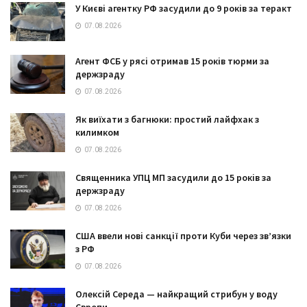
У Києві агентку РФ засудили до 9 років за теракт
07.08.2026
Агент ФСБ у рясі отримав 15 років тюрми за
держзраду
07.08.2026
Як виїхати з багнюки: простий лайфхак з
килимком
07.08.2026
Священника УПЦ МП засудили до 15 років за
держзраду
07.08.2026
США ввели нові санкції проти Куби через зв’язки
з РФ
07.08.2026
Олексій Середа — найкращий стрибун у воду
Європи