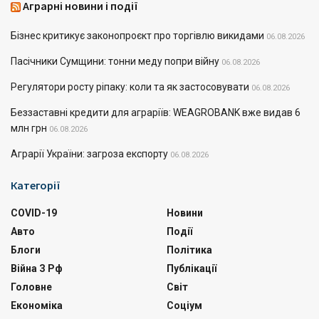
Аграрні новини і події
Бізнес критикує законопроєкт про торгівлю викидами
06.08.2026
Пасічники Сумщини: тонни меду попри війну
06.08.2026
Регулятори росту ріпаку: коли та як застосовувати
06.08.2026
Беззаставні кредити для аграріїв: WEAGROBANK вже видав 6
млн грн
06.08.2026
Аграрії України: загроза експорту
06.08.2026
Категорії
COVID-19
Новини
Авто
Події
Блоги
Політика
Війна З Рф
Публікації
Головне
Світ
Економіка
Соціум