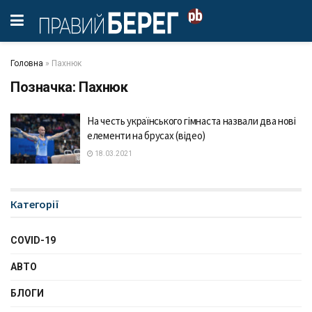
Головна
»
Пахнюк
Позначка:
Пахнюк
На честь українського гімнаста назвали два нові
елементи на брусах (відео)
18.03.2021
Категорії
COVID-19
АВТО
БЛОГИ