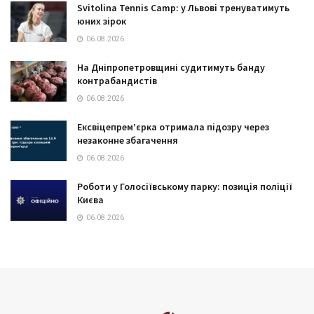
Svitolina Tennis Camp: у Львові тренуватимуть
юних зірок
06.08.2026
На Дніпропетровщині судитимуть банду
контрабандистів
06.08.2026
Ексвіцепрем’єрка отримала підозру через
незаконне збагачення
06.08.2026
Роботи у Голосіївському парку: позиція поліції
Києва
06.08.2026