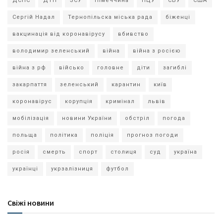
ДСНС
ДТП
ЗСУ
Німеччина
ПЦУ
СБУ
США
Сергій Надал
Тернопільска міська рада
біженці
вакцинація від коронавірусу
вбивство
володимир зеленський
війна
війна з росією
війна з рф
військо
головне
діти
загиблі
закарпаття
зеленський
карантин
київ
коронавірус
корупція
кримінал
львів
мобілізація
новини України
обстріл
погода
польща
політика
поліція
прогноз погоди
росія
смерть
спорт
столиця
суд
україна
українці
укрзалізниця
футбол
Свіжі новини