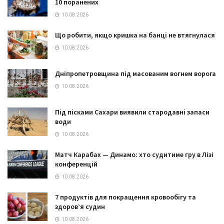
10 поранених
10.08.2026
Що робити, якщо кришка на банці не втягнулася
10.08.2026
Дніпропетровщина під масованим вогнем ворога
10.08.2026
Під пісками Сахари виявили стародавні запаси
води
10.08.2026
Матч Карабах — Динамо: хто судитиме гру в Лізі
конференцій
10.08.2026
7 продуктів для покращення кровообігу та
здоров’я судин
10.08.2026