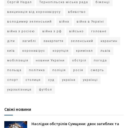
Сергій Надал
Тернопільска міська рада
біженці
вакцинація від коронавірусу
вбивство
володимир зеленський
війна
війна в Україні
війна з росією
війна з рф
військо
головне
діти
загиблі
закарпаття
зеленський
карантин
київ
коронавірус
корупція
кримінал
львів
мобілізація
новини України
обстріл
погода
польща
політика
поліція
росія
смерть
спорт
столиця
суд
україна
українці
укрзалізниця
футбол
Свіжі новини
Наслідки обстрілів Сумщини: двоє загиблих та