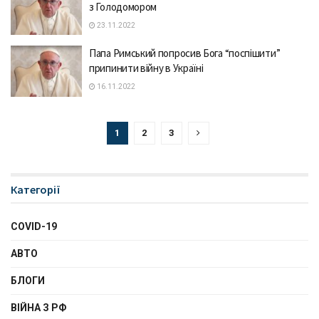
з Голодомором
23.11.2022
Папа Римський попросив Бога “поспішити”
припинити війну в Україні
16.11.2022
1
2
3
Категорії
COVID-19
АВТО
БЛОГИ
ВІЙНА З РФ