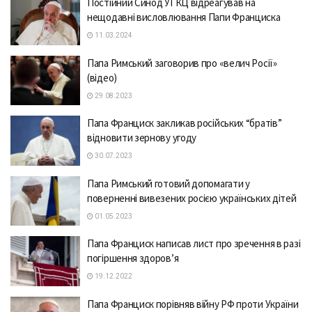
Постійний Синод УГКЦ відреагував на
нещодавні висловлювання Папи Франциска
11.03.2024
Пaпa Римський зaговорив про «велич Росії»
(відео)
29.08.2023
Пaпa Фрaнциск зaкликaв російських “брaтів”
відновити зернову угоду
30.07.2023
Папа Римський готовий допомагати у
поверненні вивезених росією українських дітей
01.05.2023
Папа Франциск написав лист про зречення в разі
погіршення здоров’я
19.12.2022
Папа Франциск порівняв війну РФ проти України