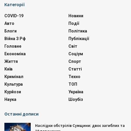
Категорії
COVID-19
Новини
Авто
Події
Блоги
Політика
Війна З Рф
Публікації
Головне
Світ
Економіка
Соціум
Життя
Спорт
Київ
Статті
Кримінал
Техно
Культура
ТОП
Курйози
Україна
Наука
Шоубіз
Останні дописи
Наслідки обстрілів Сумщини: двоє загиблих та