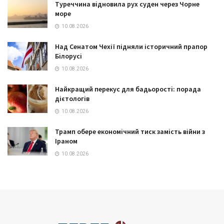
Туреччина відновила рух суден через Чорне
море
10.08.2026
Над Сенатом Чехії підняли історичний прапор
Білорусі
10.08.2026
Найкращий перекус для бадьорості: порада
дієтологів
10.08.2026
Трамп обере економічний тиск замість війни з
Іраном
10.08.2026