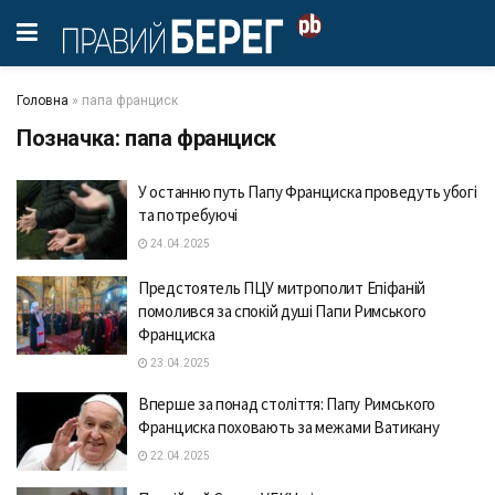
Головна
»
папа франциск
Позначка:
папа франциск
У останню путь Папу Франциска проведуть убогі
та потребуючі
24.04.2025
Предстоятель ПЦУ митрополит Епіфаній
помолився за спокій душі Папи Римського
Франциска
23.04.2025
Вперше за понад століття: Папу Римського
Франциска поховають за межами Ватикану
22.04.2025