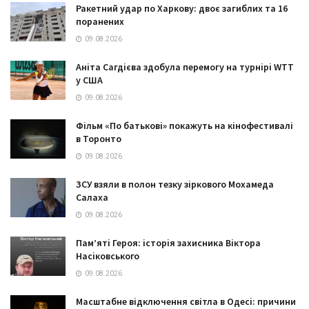
Ракетний удар по Харкову: двоє загиблих та 16
поранених
09.08.2026
Аніта Сагдієва здобула перемогу на турнірі WTT
у США
09.08.2026
Фільм «По батькові» покажуть на кінофестивалі
в Торонто
09.08.2026
ЗСУ взяли в полон тезку зіркового Мохамеда
Салаха
09.08.2026
Пам’яті Героя: історія захисника Віктора
Насіковського
09.08.2026
Масштабне відключення світла в Одесі: причини