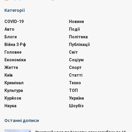
Категорії
COVID-19
Новини
Авто
Події
Блоги
Політика
Війна З Рф
Публікації
Головне
Світ
Економіка
Соціум
Життя
Спорт
Київ
Статті
Кримінал
Техно
Культура
ТОП
Курйози
Україна
Наука
Шоубіз
Останні дописи