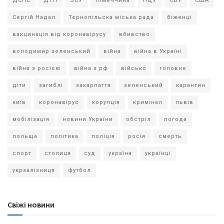
ДСНС
ДТП
ЗСУ
Німеччина
ПЦУ
СБУ
США
Сергій Надал
Тернопільска міська рада
біженці
вакцинація від коронавірусу
вбивство
володимир зеленський
війна
війна в Україні
війна з росією
війна з рф
військо
головне
діти
загиблі
закарпаття
зеленський
карантин
київ
коронавірус
корупція
кримінал
львів
мобілізація
новини України
обстріл
погода
польща
політика
поліція
росія
смерть
спорт
столиця
суд
україна
українці
укрзалізниця
футбол
Свіжі новини