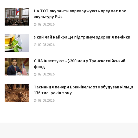
На ТОТ окупанти впроваджують предмет про
«культуру РФ»
09.08.2026
Який чай найкраще підтримує здоров’я печінки
09.08.2026
США інвестують $200 млн у Транскаспійський
фонд
09.08.2026
Таємниця печери Брюнікель: хто збудував кільця
176 тис. років тому
09.08.2026