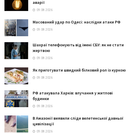
аварії
09.08.2026
Масований удар по Одесі: наслідки атаки РФ
09.08.2026
Шахраї телефонують від імені СБУ: як не стати
жертвою
09.08.2026
Як приготувати швидкий білковий рол із куркою
09.08.2026
РФ атакувала Харків: влучання у житлові
будинки
09.08.2026
В Амазонії виявили сліди велетенської давньої
цивілізації
09.08.2026