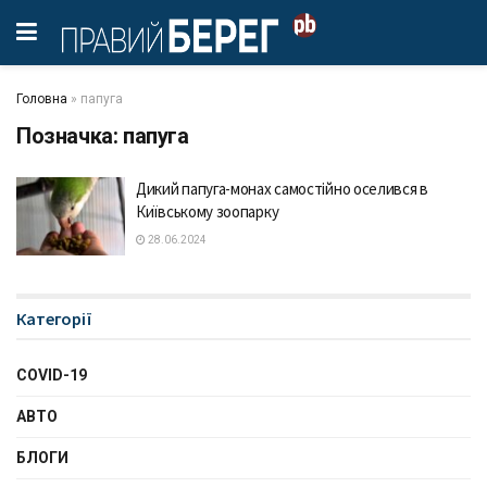
Головна
»
папуга
Позначка:
папуга
Дикий папуга-монах самостійно оселився в
Київському зоопарку
28.06.2024
Категорії
COVID-19
АВТО
БЛОГИ