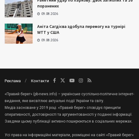
Ракетний удар по Харкову: двоє загиблих та 16
поранених
09.08.2026
Аніта Сагдієва здобула перемогу на турнірі
WTT у США
09.08.2026
Реклама
Контакти
«Правий берег» (pb-news.info) – українське суспільно-політичне інтернет-
видання, яке висвітлює актуальні події України та світу.
Медіа засноване у 2019 році. «Правий берег» сповідує принципи
оперативності, достовірності та аргументованості у поданні інформації.
Завдяки цьому публікації активно поширюються в соціальних мережах.
Усі права на інформаційні матеріали, розміщені на сайті «Правий берег»