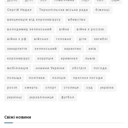
ДСНС
ДТП
ЗСУ
Німеччина
ПЦУ
СБУ
США
Сергій Надал
Тернопільска міська рада
біженці
вакцинація від коронавірусу
вбивство
володимир зеленський
війна
війна з росією
війна з рф
військо
головне
діти
загиблі
закарпаття
зеленський
карантин
київ
коронавірус
корупція
кримінал
львів
мобілізація
новини України
обстріл
погода
польща
політика
поліція
прогноз погоди
росія
смерть
спорт
столиця
суд
україна
українці
укрзалізниця
футбол
Свіжі новини