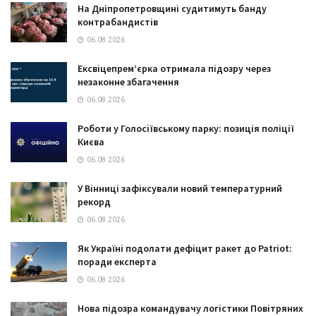
На Дніпропетровщині судитимуть банду
контрабандистів
06.08.2026
Ексвіцепрем’єрка отримала підозру через
незаконне збагачення
06.08.2026
Роботи у Голосіївському парку: позиція поліції
Києва
06.08.2026
У Вінниці зафіксували новий температурний
рекорд
06.08.2026
Як Україні подолати дефіцит ракет до Patriot:
поради експерта
06.08.2026
Нова підозра командувачу логістики Повітряних