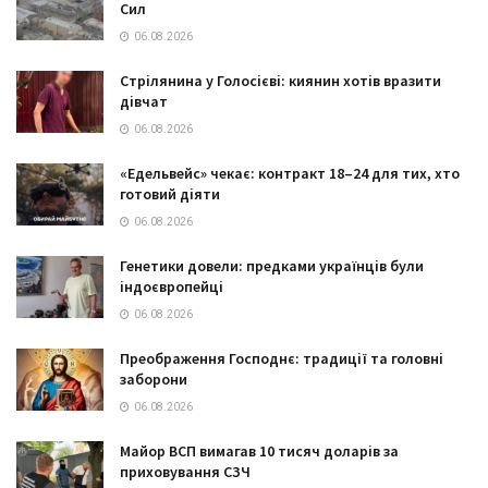
Сил
06.08.2026
Стрілянина у Голосієві: киянин хотів вразити
дівчат
06.08.2026
«Едельвейс» чекає: контракт 18–24 для тих, хто
готовий діяти
06.08.2026
Генетики довели: предками українців були
індоєвропейці
06.08.2026
Преображення Господнє: традиції та головні
заборони
06.08.2026
Майор ВСП вимагав 10 тисяч доларів за
приховування СЗЧ