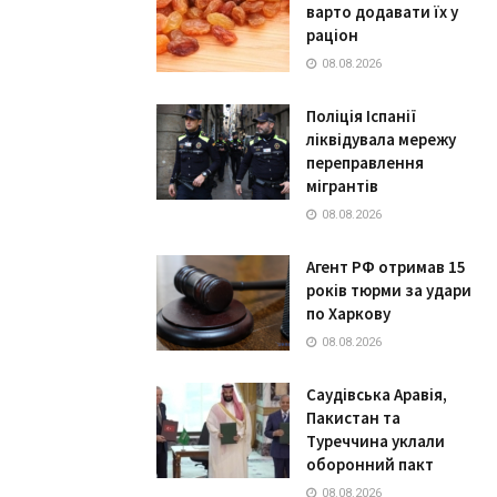
варто додавати їх у
раціон
08.08.2026
Поліція Іспанії
ліквідувала мережу
переправлення
мігрантів
08.08.2026
Агент РФ отримав 15
років тюрми за удари
по Харкову
08.08.2026
Саудівська Аравія,
Пакистан та
Туреччина уклали
оборонний пакт
08.08.2026