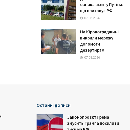
ознака візиту Путіна:
що приховує РФ
07.08.2026
На Кіровоградщині
викрили мережу
допомоги
дезертирам
07.08.2026
Останні дописи
и
Законопроєкт Грема
змусить Трампа посилити
тиск на РФ