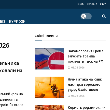
Київ
Україна
Світ
БІЗ
КУРЙОЗИ
Свіжі новини
026
Законопроєкт Грема
змусить Трампа
посилити тиск на РФ
Мельника
08.08.2026
ховали на
Нічна атака на Київ:
наслідки ворожого
удару балістикою
льний крок на
08.08.2026
дливості та
роїв. Як стало
Користь родзинок: чи