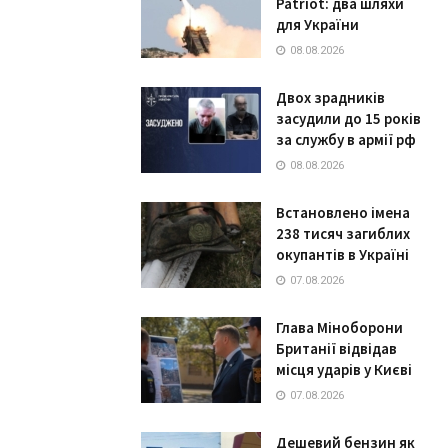
Patriot: два шляхи
для України
08.08.2026
Двох зрадників
засудили до 15 років
за службу в армії рф
08.08.2026
Встановлено імена
238 тисяч загиблих
окупантів в Україні
07.08.2026
Глава Міноборони
Британії відвідав
місця ударів у Києві
07.08.2026
Дешевий бензин як