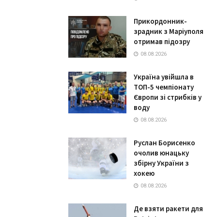
Прикордонник-
зрадник з Маріуполя
отримав підозру
08.08.2026
Україна увійшла в
ТОП-5 чемпіонату
Європи зі стрибків у
воду
08.08.2026
Руслан Борисенко
очолив юнацьку
збірну України з
хокею
08.08.2026
Де взяти ракети для