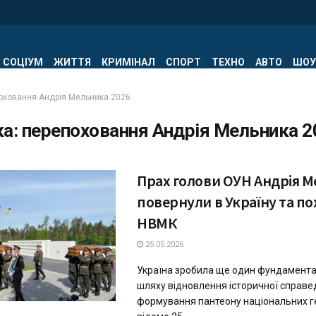
СОЦІУМ
ЖИТТЯ
КРИМІНАЛ
СПОРТ
ТЕХНО
АВТО
ШОУ
оховання Андрія Мельника 2026
ка:
перепоховання Андрія Мельника 2
Прах голови ОУН Андрія 
повернули в Україну та по
НВМК
25.05.2026
Україна зробила ще один фундамента
шляху відновлення історичної справе
формування пантеону національних ге