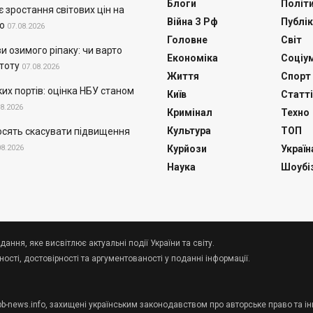
Блоги
Політ
 зростання світових цін на
Війна З Рф
Публік
о
07.08.2026
Головне
Світ
и озимого ріпаку: чи варто
Економіка
Соціу
тоту
07.08.2026
Життя
Спорт
их портів: оцінка НБУ станом
Київ
Статті
08.2026
Кримінал
Техно
Культура
ТОП
осять скасувати підвищення
08.2026
Курйози
Україн
Наука
Шоубі
дання, яке висвітлює актуальні події України та світу.
сті, достовірності та аргументованості у поданні інформації.
 pb-news.info, захищені українським законодавством про авторське право та ін