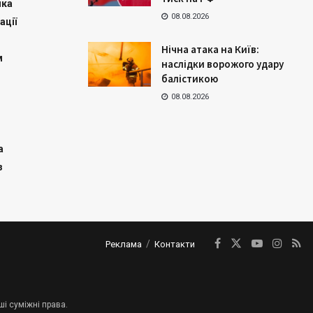
ика
08.08.2026
ації
Нічна атака на Київ:
м
наслідки ворожого удару
балістикою
08.08.2026
а
з
Реклама
Контакти
ші суміжні права.