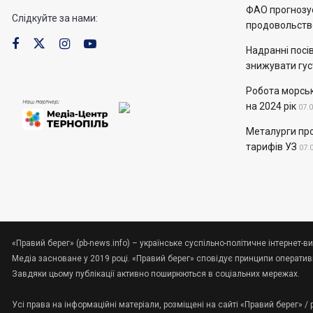
ФАО прогнозує
Слідкуйте за нами:
продовольств
Надранні посів
знижувати гус
Робота морськ
на 2024 рік
07.
Металурги пр
тарифів УЗ
07.
«Правий берег» (pb-news.info) – українське суспільно-політичне інтернет-ви
Медіа засноване у 2019 році. «Правий берег» сповідує принципи оперативно
Завдяки цьому публікації активно поширюються в соціальних мережах.
Усі права на інформаційні матеріали, розміщені на сайті «Правий берег» /