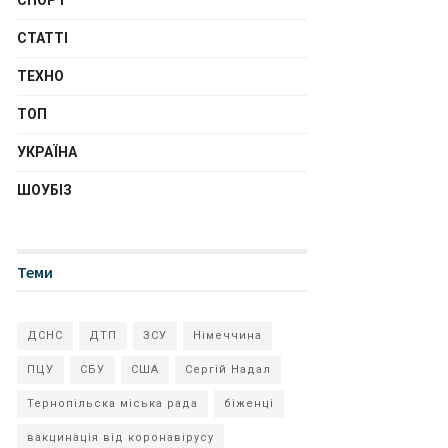
СПОРТ
СТАТТІ
ТЕХНО
ТОП
УКРАЇНА
ШОУБІЗ
Теми
ДСНС
ДТП
ЗСУ
Німеччина
ПЦУ
СБУ
США
Сергій Надал
Тернопільска міська рада
біженці
вакцинація від коронавірусу