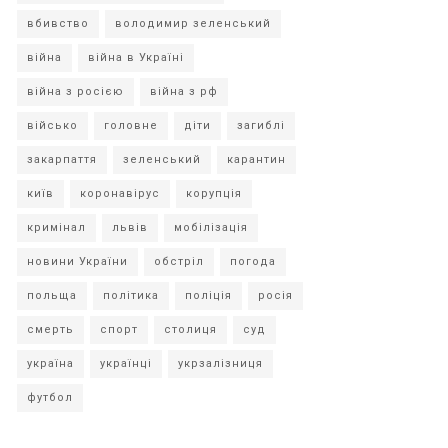
вбивство
володимир зеленський
війна
війна в Україні
війна з росією
війна з рф
військо
головне
діти
загиблі
закарпаття
зеленський
карантин
київ
коронавірус
корупція
кримінал
львів
мобілізація
новини України
обстріл
погода
польща
політика
поліція
росія
смерть
спорт
столиця
суд
україна
українці
укрзалізниця
футбол